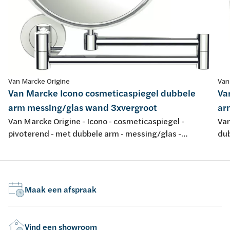
Van Marcke Origine
Van
Van Marcke Icono cosmeticaspiegel dubbele
Va
arm messing/glas wand 3xvergroot
ar
Van Marcke Origine - Icono - cosmeticaspiegel -
Van
pivoterend - met dubbele arm - messing/glas -
dub
wandmontage - 3x vergrotend
wa
Maak een afspraak
Vind een showroom