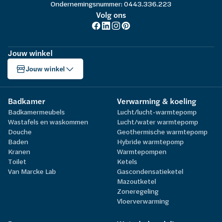
Ondernemingsnummer: 0443.336.223
Volg ons
Jouw winkel
Jouw winkel
Badkamer
Verwarming & koeling
Badkamermeubels
Lucht/lucht-warmtepomp
Wastafels en waskommen
Lucht/water warmtepomp
Douche
Geothermische warmtepomp
Baden
Hybride warmtepomp
Kranen
Warmtepompen
Toilet
Ketels
Van Marcke Lab
Gascondensatieketel
Mazoutketel
Zoneregeling
Vloerverwarming