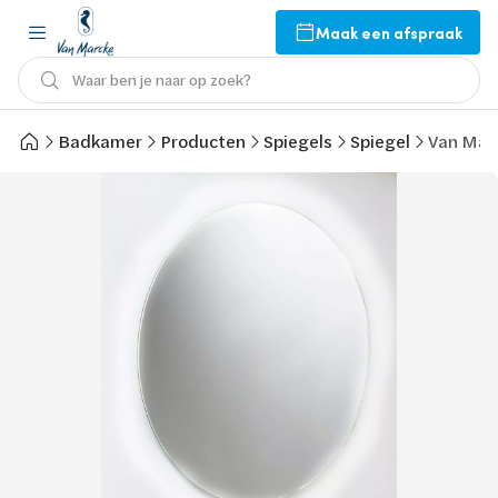
Maak een afspraak
Waar ben je naar op zoek?
Badkamer
Producten
Spiegels
Spiegel
Van Marc