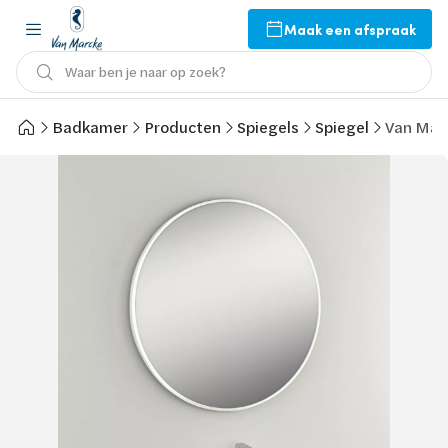
Maak een afspraak
Waar ben je naar op zoek?
Badkamer
Producten
Spiegels
Spiegel
Van Marc