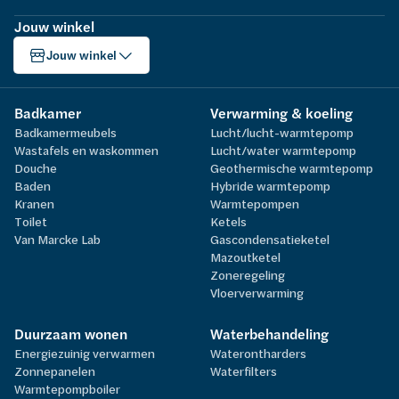
Jouw winkel
Jouw winkel
Badkamer
Verwarming & koeling
Badkamermeubels
Lucht/lucht-warmtepomp
Wastafels en waskommen
Lucht/water warmtepomp
Douche
Geothermische warmtepomp
Baden
Hybride warmtepomp
Kranen
Warmtepompen
Toilet
Ketels
Van Marcke Lab
Gascondensatieketel
Mazoutketel
Zoneregeling
Vloerverwarming
Duurzaam wonen
Waterbehandeling
Energiezuinig verwarmen
Waterontharders
Zonnepanelen
Waterfilters
Warmtepompboiler