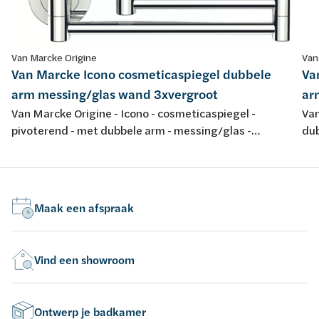
Van Marcke Origine
Van
Van Marcke Icono cosmeticaspiegel dubbele
Va
arm messing/glas wand 3xvergroot
ar
Van Marcke Origine - Icono - cosmeticaspiegel -
Van
pivoterend - met dubbele arm - messing/glas -
dub
wandmontage - 3x vergrotend
wa
Maak een afspraak
Vind een showroom
Ontwerp je badkamer