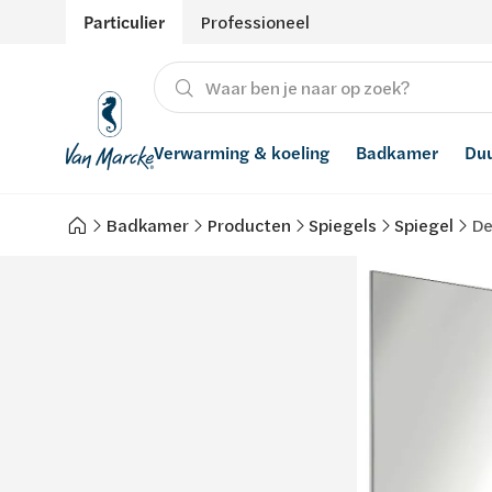
Particulier
Professioneel
Verwarming & koeling
Badkamer
Du
Badkamer
Producten
Spiegels
Spiegel
De
Verwarming
Producten
Hernieuwbare energie
Waterontharders
Koeling
Badkamers met richtprijs
Ventilatie
Waterfilters
Advies
Regenwaterrecuperatie
Inspiratie
Smart Home
Stijlen