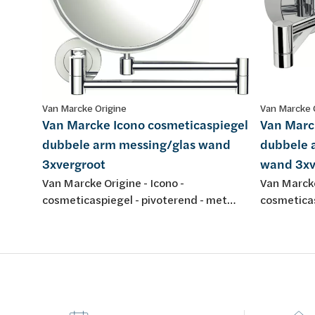
Van Marcke Origine
Van Marcke 
Van Marcke Icono cosmeticaspiegel
Van Marc
dubbele arm messing/glas wand
dubbele 
3xvergroot
wand 3xv
Van Marcke Origine - Icono -
Van Marcke
cosmeticaspiegel - pivoterend - met
cosmeticas
dubbele arm - messing/glas -
LED verlic
wandmontage - 3x vergrotend
wandmonta