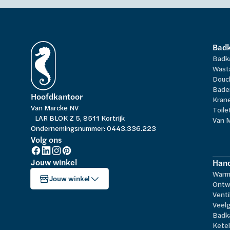
Bad
Badk
Wast
Douc
Bade
Hoofdkantoor
Kran
Van Marcke NV
Toile
LAR BLOK Z 5, 8511 Kortrijk
Van 
Ondernemingsnummer: 0443.336.223
Volg ons
Jouw winkel
Hand
Warm
Jouw winkel
Ontw
Venti
Veelg
Badk
Kete