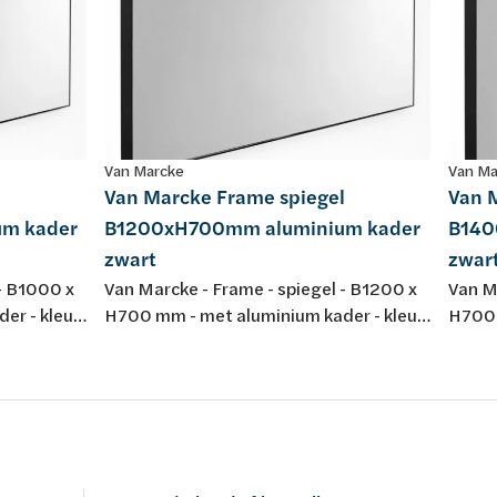
Van Marcke
Van Ma
l
Van Marcke Frame spiegel
Van 
m kader
B1200xH700mm aluminium kader
B140
zwart
zwar
- B1000 x
Van Marcke - Frame - spiegel - B1200 x
Van M
r - kleur:
H700 mm - met aluminium kader - kleur:
H700 
zwart
zwart