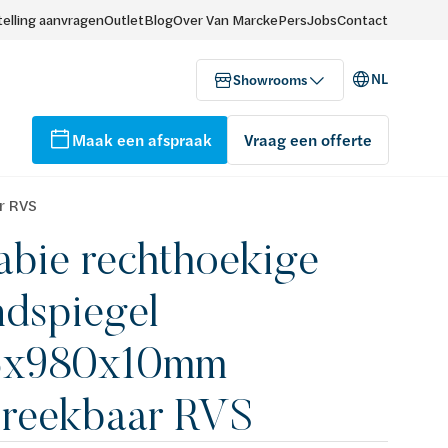
elling aanvragen
Outlet
Blog
Over Van Marcke
Pers
Jobs
Contact
NL
Showrooms
Maak een afspraak
Vraag een offerte
r RVS
abie rechthoekige
dspiegel
5x980x10mm
reekbaar RVS