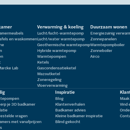
kamer
Verwarming & koeling
Duurzaam wonen
amermeubels
Lucht/lucht-warmtepomp
Energiezuinig verwa
afels en waskommen
Lucht/water warmtepomp
Zonnepanelen
he
Geothermische warmtepomp
Warmtepompboiler
n
Hybride warmtepomp
Zonneboiler
en
Warmtepompen
Airco
t
Ketels
Marcke Lab
Gascondensatieketel
Mazoutketel
Zoneregeling
Vloerverwarming
ig
Inspiratie
Klan
tepompen
Blog
Maak 
erp je 3D badkamer
Klantenverhalen
Vind 
latie
Badkamer advies
Onder
estelde vragen
Kleine badkamer inspiratie
Cont
amers met vanafprijzen
Blind gekocht
ls