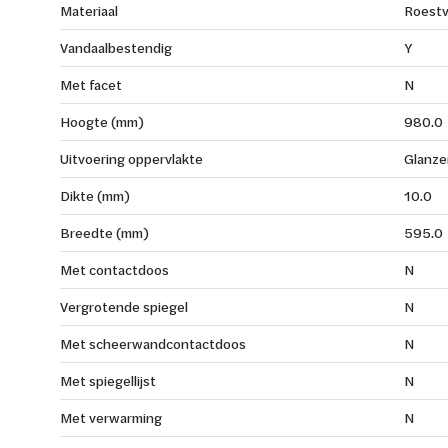
Materiaal
Roestv
Vandaalbestendig
Y
Met facet
N
Hoogte (mm)
980.0
Uitvoering oppervlakte
Glanze
Dikte (mm)
10.0
Breedte (mm)
595.0
Met contactdoos
N
Vergrotende spiegel
N
Met scheerwandcontactdoos
N
Met spiegellijst
N
Met verwarming
N