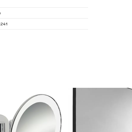
e
241