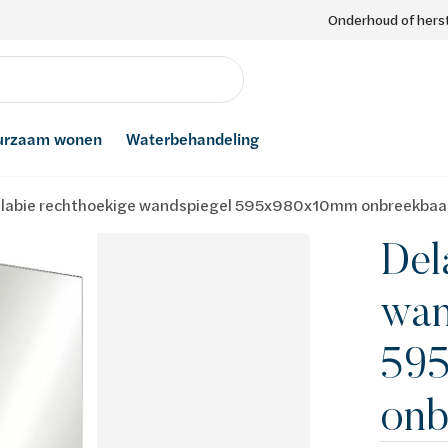
Onderhoud of herst
urzaam wonen
Waterbehandeling
labie rechthoekige wandspiegel 595x980x10mm onbreekbaa
Del
wan
59
onb