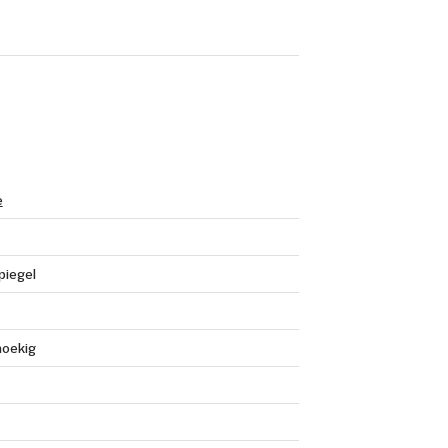
e
iegel
oekig