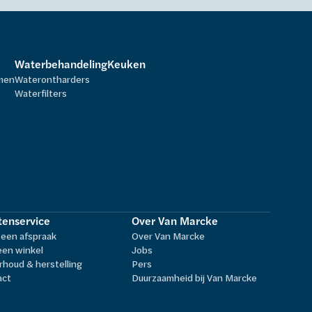
Waterbehandeling
Keuken
rmen
Waterontharders
Waterfilters
tenservice
Over Van Marcke
een afspraak
Over Van Marcke
een winkel
Jobs
houd & herstelling
Pers
act
Duurzaamheid bij Van Marcke