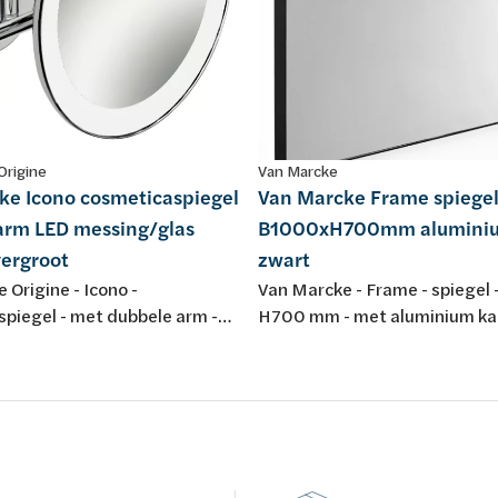
Origine
Van Marcke
ke Icono cosmeticaspiegel
Van Marcke Frame spiege
arm LED messing/glas
B1000xH700mm aluminiu
ergroot
zwart
 Origine - Icono -
Van Marcke - Frame - spiegel 
piegel - met dubbele arm -
H700 mm - met aluminium kade
hting - messing/glas -
zwart
ge - 3x vergrotend