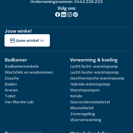
Ondernemingsnummer: 0443.336.223
Volg ons
Jouw winkel
Jouw winkel
Badkamer
Verwarming & koeling
Badkamermeubels
Lucht/lucht-warmtepomp
Wastafels en waskommen
Lucht/water warmtepomp
Douche
Geothermische warmtepomp
Baden
Hybride warmtepomp
Kranen
Warmtepompen
Toilet
Ketels
Van Marcke Lab
Gascondensatieketel
Mazoutketel
Zoneregeling
Vloerverwarming