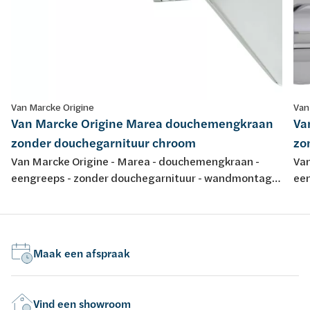
Van Marcke Origine
Van
Van Marcke Origine Marea douchemengkraan
Va
zonder douchegarnituur chroom
zo
Van Marcke Origine - Marea - douchemengkraan -
Van
eengreeps - zonder douchegarnituur - wandmontage
ee
- chroom
- c
Maak een afspraak
Vind een showroom