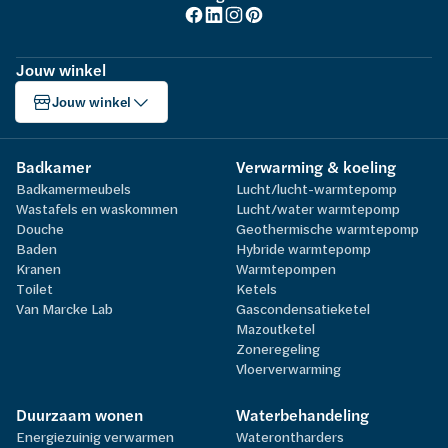
Jouw winkel
Jouw winkel
Badkamer
Verwarming & koeling
Badkamermeubels
Lucht/lucht-warmtepomp
Wastafels en waskommen
Lucht/water warmtepomp
Douche
Geothermische warmtepomp
Baden
Hybride warmtepomp
Kranen
Warmtepompen
Toilet
Ketels
Van Marcke Lab
Gascondensatieketel
Mazoutketel
Zoneregeling
Vloerverwarming
Duurzaam wonen
Waterbehandeling
Energiezuinig verwarmen
Waterontharders