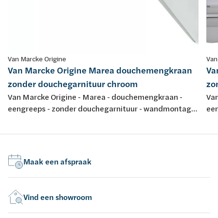
Van Marcke Origine
Van
Van Marcke Origine Marea douchemengkraan
Va
zonder douchegarnituur chroom
zo
Van Marcke Origine - Marea - douchemengkraan -
Van
eengreeps - zonder douchegarnituur - wandmontage
ee
- chroom
- c
Maak een afspraak
Vind een showroom