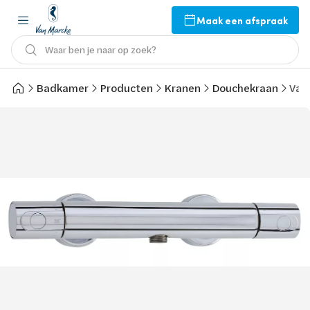
Maak een afspraak
Waar ben je naar op zoek?
Badkamer
Producten
Kranen
Douchekraan
Van