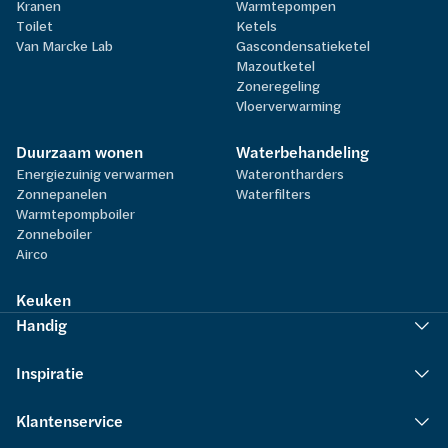
Kranen
Warmtepompen
Toilet
Ketels
Van Marcke Lab
Gascondensatieketel
Mazoutketel
Zoneregeling
Vloerverwarming
Duurzaam wonen
Waterbehandeling
Energiezuinig verwarmen
Waterontharders
Zonnepanelen
Waterfilters
Warmtepompboiler
Zonneboiler
Airco
Keuken
Handig
Inspiratie
Klantenservice