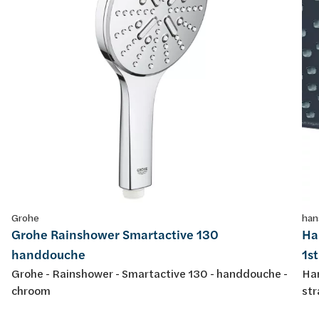
Grohe
han
Grohe Rainshower Smartactive 130
Ha
handdouche
1s
Grohe - Rainshower - Smartactive 130 - handdouche -
Han
chroom
str