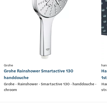
Grohe
han
Grohe Rainshower Smartactive 130
Ha
handdouche
1s
Grohe - Rainshower - Smartactive 130 - handdouche -
Han
chroom
str