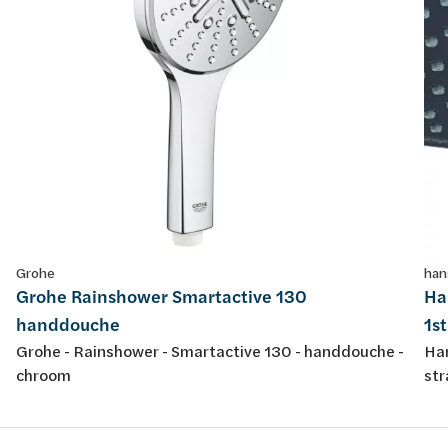
Grohe
han
Grohe Rainshower Smartactive 130
Ha
handdouche
1s
Grohe - Rainshower - Smartactive 130 - handdouche -
Han
chroom
str