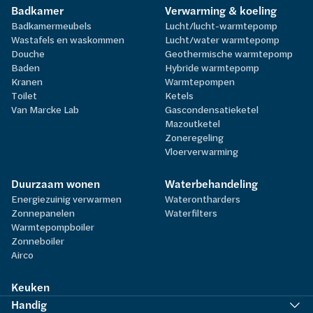
Badkamer
Verwarming & koeling
Badkamermeubels
Lucht/lucht-warmtepomp
Wastafels en waskommen
Lucht/water warmtepomp
Douche
Geothermische warmtepomp
Baden
Hybride warmtepomp
Kranen
Warmtepompen
Toilet
Ketels
Van Marcke Lab
Gascondensatieketel
Mazoutketel
Zoneregeling
Vloerverwarming
Duurzaam wonen
Waterbehandeling
Energiezuinig verwarmen
Waterontharders
Zonnepanelen
Waterfilters
Warmtepompboiler
Zonneboiler
Airco
Keuken
Handig