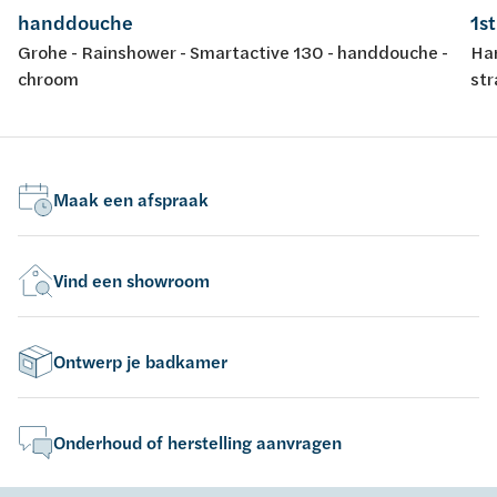
handdouche
1s
Grohe - Rainshower - Smartactive 130 - handdouche -
Han
chroom
str
Maak een afspraak
Vind een showroom
Ontwerp je badkamer
Onderhoud of herstelling aanvragen