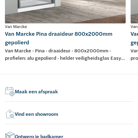
Van Marcke
Van
Van Marcke Pina draaideur 800x2000mm
Va
gepolierd
ge
Van Marcke - Pina - draaideur - 800x2000mm -
Van
profielen: alu gepolierd - helder veiligheidsglas Easy
pro
Clean 6mm - regelb.: 765-795mm - omkeerbaar -
Cle
instap: 582mm - liftscharnier 90° - magneetsluiting -
ins
waterkeringsprofiel - keuring: CE
wat
Maak een afspraak
Vind een showroom
Ontwerp je badkamer