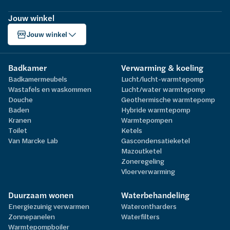
Jouw winkel
Jouw winkel
Badkamer
Verwarming & koeling
Badkamermeubels
Lucht/lucht-warmtepomp
Wastafels en waskommen
Lucht/water warmtepomp
Douche
Geothermische warmtepomp
Baden
Hybride warmtepomp
Kranen
Warmtepompen
Toilet
Ketels
Van Marcke Lab
Gascondensatieketel
Mazoutketel
Zoneregeling
Vloerverwarming
Duurzaam wonen
Waterbehandeling
Energiezuinig verwarmen
Waterontharders
Zonnepanelen
Waterfilters
Warmtepompboiler