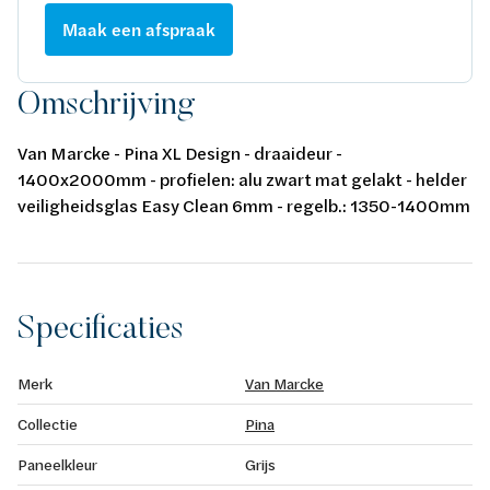
Maak een afspraak
Omschrijving
Van Marcke - Pina XL Design - draaideur -
1400x2000mm - profielen: alu zwart mat gelakt - helder
veiligheidsglas Easy Clean 6mm - regelb.: 1350-1400mm
- omkeerbaar - instap: 800mm - liftscharnier 90° -
magneetsluiting - waterkeringsprofiel - keuring: CE
Specificaties
Merk
Van Marcke
Collectie
Pina
Paneelkleur
Grijs