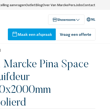
elling aanvragen
Outlet
Blog
Over Van Marcke
Pers
Jobs
Contact
NL
Showrooms
Maak een afspraak
Vraag een offerte
d
 Marcke Pina Space
uifdeur
00x2000mm
olierd