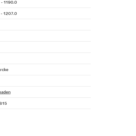
 - 1190.0
 - 1207.0
rcke
oaden
815