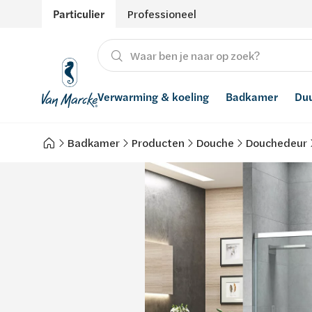
Particulier
Professioneel
Verwarming & koeling
Badkamer
Du
Badkamer
Producten
Douche
Douchedeur
Verwarming
Producten
Hernieuwbare energie
Waterontharders
Koeling
Badkamers met richtprijs
Ventilatie
Waterfilters
Advies
Regenwaterrecuperatie
Inspiratie
Smart Home
Stijlen