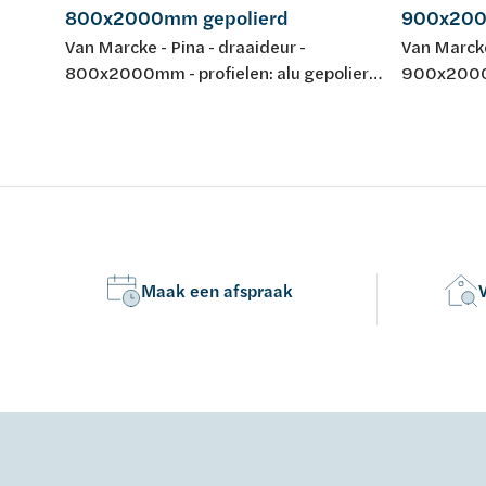
800x2000mm gepolierd
900x200
Van Marcke - Pina - draaideur -
Van Marcke
800x2000mm - profielen: alu gepolierd
900x2000m
- helder veiligheidsglas Easy Clean 6mm
- helder v
- regelb.: 765-795mm - omkeerbaar -
- regelb.:
instap: 582mm - liftscharnier 90° -
instap: 68
magneetsluiting - waterkeringsprofiel -
magneetslu
keuring: CE
keuring: C
Maak een afspraak