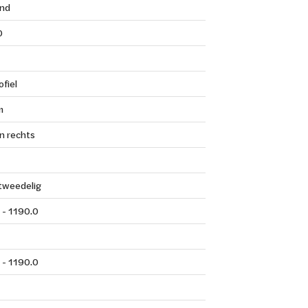
nd
0
fiel
m
n rechts
 tweedelig
 - 1190.0
 - 1190.0