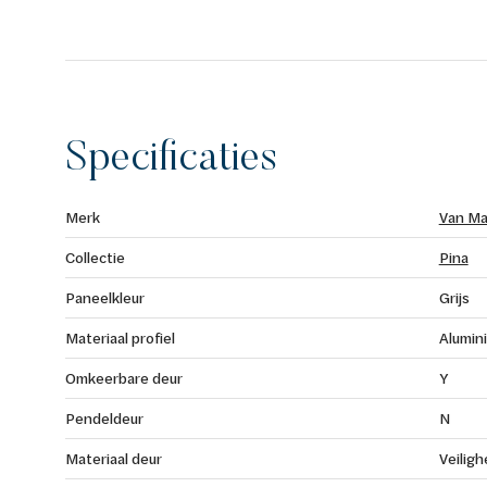
Specificaties
Merk
Van Ma
Collectie
Pina
Paneelkleur
Grijs
Materiaal profiel
Alumin
Omkeerbare deur
Y
Pendeldeur
N
Materiaal deur
Veiligh