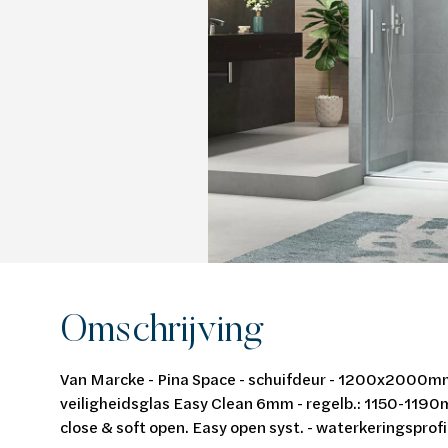
Van Marcke Lab
Ontdek verwarming & koeling
Ontdek de badkamer
Ontdek duurzaam wonen
Ontdek waterbehandeling
Alles over verwarming & koeling
Alles voor de badkamer
Alles over duurzaam wonen
Alles over waterbehandeling
Omschrijving
Van Marcke - Pina Space - schuifdeur - 1200x2000mm -
veiligheidsglas Easy Clean 6mm - regelb.: 1150-1190
close & soft open. Easy open syst. - waterkeringsprofi