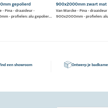
0mm gepolierd
900x2000mm zwart mat
 - Pina - draaideur -
Van Marcke - Pina - draaideur 
m - profielen: alu gepolierd
900x2000mm - profielen: alu
eiligheidsglas Easy Clean 6mm
mat gelakt - helder veilighei
 865-895mm - omkeerbaar -
Clean 6mm - regelb.: 865-89
2mm - liftscharnier 90° -
omkeerbaar - instap: 682mm 
iting - waterkeringsprofiel -
liftscharnier 90° - magneetslu
E
waterkeringsprofiel - keuring
Vind een showroom
Ontwerp je badkame