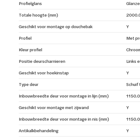
Profielglans
Glanze
Totale hoogte (mm)
2000.
Geschikt voor montage op douchebak
Y
Profiel
Met pro
Kleur profiel
Chroo
Positie deurscharnieren
Links e
Geschikt voor hoekinstap
Y
Type deur
Schuif
Inbouwbreedte deur voor montage in lijn (mm)
1150.0
Geschikt voor montage met zijwand
Y
Inbouwbreedte deur voor montage in nis (mm)
1150.0
Antikalkbehandeling
Y