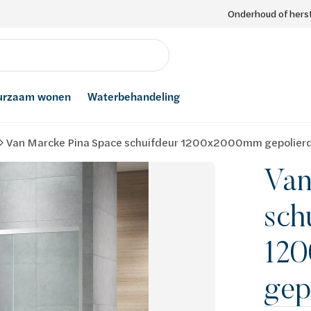
Onderhoud of herst
urzaam wonen
Waterbehandeling
Van Marcke Pina Space schuifdeur 1200x2000mm gepolier
Van
sch
12
gep