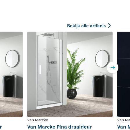
Bekijk alle artikels
Van Marcke
Van Ma
r
Van Marcke Pina draaideur
Van M