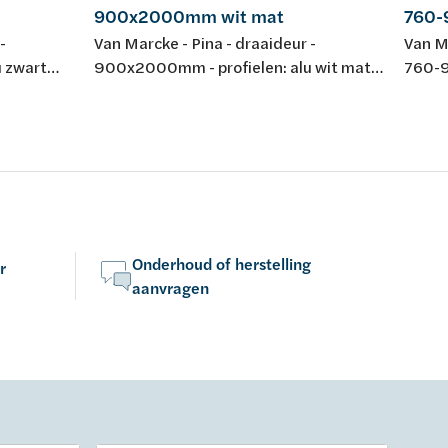
900x2000mm wit mat
760-
-
Van Marcke - Pina - draaideur -
Van Ma
 zwart
900x2000mm - profielen: alu wit mat
760-9
dsglas Easy
gelakt - helder veiligheidsglas Easy
gepoli
5mm -
Clean 6mm - regelb.: 865-895mm -
Clean
-
omkeerbaar - instap: 682mm -
omkee
iting -
liftscharnier 90° - magneetsluiting -
liftsc
: CE
waterkeringsprofiel - keuring: CE
waterk
Onderhoud of herstelling
r
aanvragen