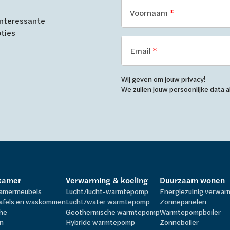
Voornaam
 interessante
oties
Email
Wij geven om jouw privacy!
We zullen jouw persoonlijke data
kamer
Verwarming & koeling
Duurzaam wonen
amermeubels
Lucht/lucht-warmtepomp
Energiezuinig verwa
afels en waskommen
Lucht/water warmtepomp
Zonnepanelen
he
Geothermische warmtepomp
Warmtepompboiler
n
Hybride warmtepomp
Zonneboiler