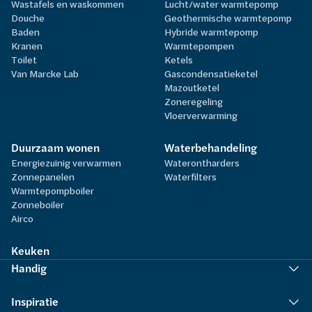
Wastafels en waskommen
Lucht/water warmtepomp
Douche
Geothermische warmtepomp
Baden
Hybride warmtepomp
Kranen
Warmtepompen
Toilet
Ketels
Van Marcke Lab
Gascondensatieketel
Mazoutketel
Zoneregeling
Vloerverwarming
Duurzaam wonen
Waterbehandeling
Energiezuinig verwarmen
Waterontharders
Zonnepanelen
Waterfilters
Warmtepompboiler
Zonneboiler
Airco
Keuken
Handig
Inspiratie