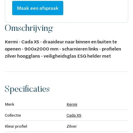
Maak een afspraak
Omschrijving
Kermi - Cada XS - draaideur naar binnen en buiten te
openen - 900x2000 mm - scharnieren links - profielen
zilver hoogglans - veiligheidsglas ESG helder met
CadaClean - regelbaarheid 860-910 mm - instapbreedte
742 mm
Specificaties
Merk
Kermi
Collectie
Cada XS
Kleur profiel
Zilver