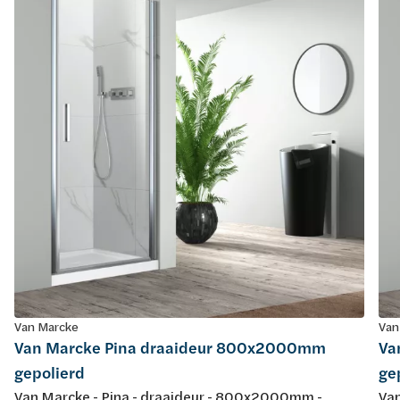
Van Marcke
Van
Van Marcke Pina draaideur 800x2000mm
Va
gepolierd
ge
Van Marcke - Pina - draaideur - 800x2000mm -
Van