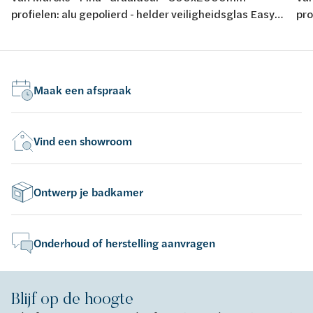
profielen: alu gepolierd - helder veiligheidsglas Easy
pro
Clean 6mm - regelb.: 765-795mm - omkeerbaar -
Cle
instap: 582mm - liftscharnier 90° - magneetsluiting -
ins
waterkeringsprofiel - keuring: CE
wat
Maak een afspraak
Vind een showroom
Ontwerp je badkamer
Onderhoud of herstelling aanvragen
Blijf op de hoogte