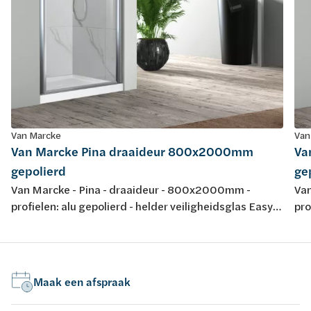
Van Marcke
Van
Van Marcke Pina draaideur 800x2000mm
Va
gepolierd
ge
Van Marcke - Pina - draaideur - 800x2000mm -
Van
profielen: alu gepolierd - helder veiligheidsglas Easy
pro
Clean 6mm - regelb.: 765-795mm - omkeerbaar -
Cle
instap: 582mm - liftscharnier 90° - magneetsluiting -
ins
waterkeringsprofiel - keuring: CE
wat
Maak een afspraak