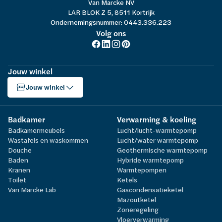
Van Marcke NV
LAR BLOK Z 5, 8511 Kortrijk
Ondernemingsnummer: 0443.336.223
Volg ons
Jouw winkel
Jouw winkel
Badkamer
Verwarming & koeling
Badkamermeubels
Lucht/lucht-warmtepomp
Wastafels en waskommen
Lucht/water warmtepomp
Douche
Geothermische warmtepomp
Baden
Hybride warmtepomp
Kranen
Warmtepompen
Toilet
Ketels
Van Marcke Lab
Gascondensatieketel
Mazoutketel
Zoneregeling
Vloerverwarming