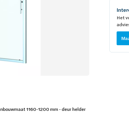
Inter
Het v
advie
Maa
 - inbouwmaat 1160-1200 mm - deur helder