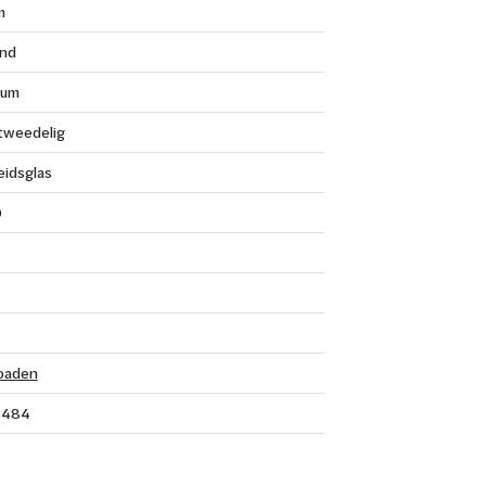
m
nd
ium
 tweedelig
eidsglas
0
oaden
3484