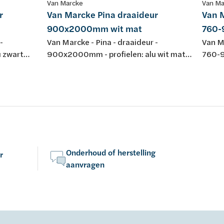
Van Marcke
Van Ma
r
Van Marcke Pina draaideur
Van M
900x2000mm wit mat
760-
-
Van Marcke - Pina - draaideur -
Van Ma
 zwart
900x2000mm - profielen: alu wit mat
760-9
dsglas Easy
gelakt - helder veiligheidsglas Easy
gepoli
5mm -
Clean 6mm - regelb.: 865-895mm -
Clean
-
omkeerbaar - instap: 682mm -
omkee
iting -
liftscharnier 90° - magneetsluiting -
liftsc
: CE
waterkeringsprofiel - keuring: CE
waterk
Onderhoud of herstelling
r
aanvragen