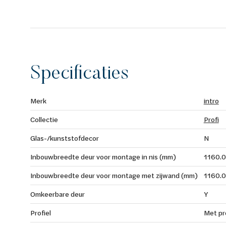
Specificaties
Merk
intro
Collectie
Profi
Glas-/kunststofdecor
N
Inbouwbreedte deur voor montage in nis (mm)
1160.0
Inbouwbreedte deur voor montage met zijwand (mm)
1160.0
Omkeerbare deur
Y
Profiel
Met pro