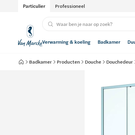
Particulier
Professioneel
Verwarming & koeling
Badkamer
Du
Badkamer
Producten
Douche
Douchedeur
Verwarming
Producten
Hernieuwbare energie
Waterontharders
Koeling
Badkamers met richtprijs
Ventilatie
Waterfilters
Advies
Regenwaterrecuperatie
Inspiratie
Smart Home
Stijlen