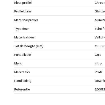
Kleur profiel
Chroo
Profielglans
Glanze
Materiaal profiel
Alumin
Type deur
Schuif
Materiaal deur
Veiligh
Totale hoogte (mm)
1950.
Paneelkleur
Grijs
Merk
intro
Merkreeks
Profi
Handleiding
Downl
Referentie
2005