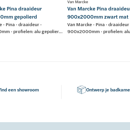
Van Marcke
ke Pina draaideur
Van Marcke Pina draaideu
0mm gepolierd
900x2000mm zwart mat
 - Pina - draaideur -
Van Marcke - Pina - draaideur 
m - profielen: alu gepolierd
900x2000mm - profielen: alu
eiligheidsglas Easy Clean 6mm
mat gelakt - helder veilighei
 865-895mm - omkeerbaar -
Clean 6mm - regelb.: 865-89
2mm - liftscharnier 90° -
omkeerbaar - instap: 682mm 
iting - waterkeringsprofiel -
liftscharnier 90° - magneetslu
E
waterkeringsprofiel - keuring
Vind een showroom
Ontwerp je badkame