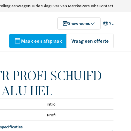
elling aanvragen
Outlet
Blog
Over Van Marcke
Pers
Jobs
Contact
NL
Showrooms
Maak een afspraak
Vraag een offerte
TR PROFI SCHUIFD
0 ALU HEL
intro
Profi
 specificaties