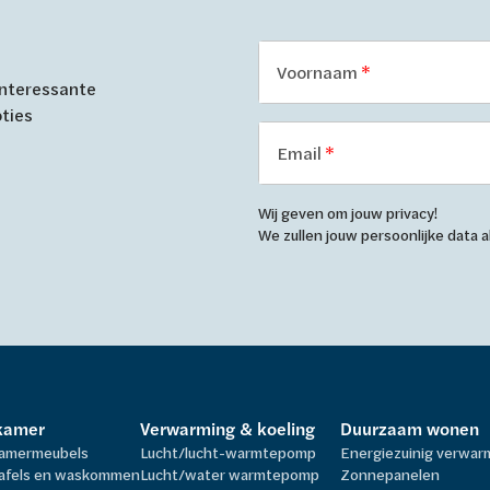
Voornaam
 interessante
oties
Email
Wij geven om jouw privacy!
We zullen jouw persoonlijke data
kamer
Verwarming & koeling
Duurzaam wonen
amermeubels
Lucht/lucht-warmtepomp
Energiezuinig verwa
afels en waskommen
Lucht/water warmtepomp
Zonnepanelen