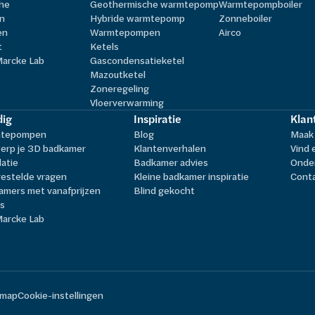
he
Geothermische warmtepomp
Warmtepompboiler
n
Hybride warmtepomp
Zonneboiler
en
Warmtepompen
Airco
t
Ketels
Marcke Lab
Gascondensatieketel
Mazoutketel
Zoneregeling
Vloerverwarming
ig
Inspiratie
Klan
tepompen
Blog
Maak 
erp je 3D badkamer
Klantenverhalen
Vind 
latie
Badkamer advies
Onder
estelde vragen
Kleine badkamer inspiratie
Cont
amers met vanafprijzen
Blind gekocht
ls
Marcke Lab
emap
Cookie-instellingen