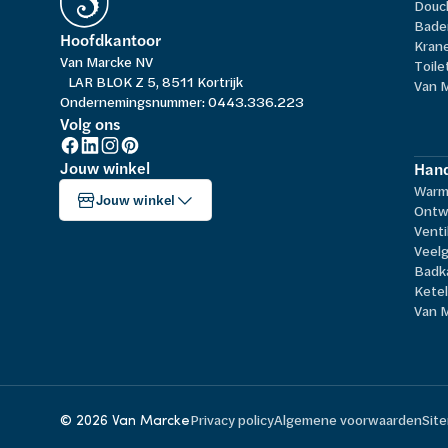
Douc
Bade
Hoofdkantoor
Kran
Van Marcke NV
Toile
LAR BLOK Z 5, 8511 Kortrijk
Van 
Ondernemingsnummer: 0443.336.223
Volg ons
Jouw winkel
Hand
Warm
Jouw winkel
Ontw
Venti
Veelg
Badk
Kete
Van 
© 2026 Van Marcke
Privacy policy
Algemene voorwaarden
Sit