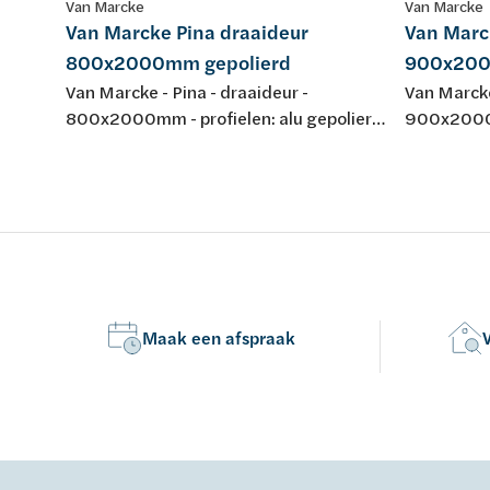
Van Marcke
Van Marcke
Van Marcke Pina draaideur
Van Marc
800x2000mm gepolierd
900x200
Van Marcke - Pina - draaideur -
Van Marcke
800x2000mm - profielen: alu gepolierd
900x2000m
- helder veiligheidsglas Easy Clean 6mm
- helder v
- regelb.: 765-795mm - omkeerbaar -
- regelb.:
instap: 582mm - liftscharnier 90° -
instap: 68
magneetsluiting - waterkeringsprofiel -
magneetslu
keuring: CE
keuring: C
Maak een afspraak