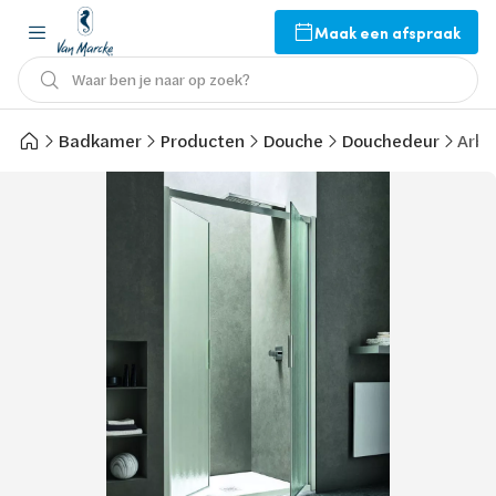
Maak een afspraak
Waar ben je naar op zoek?
Badkamer
Producten
Douche
Douchedeur
Arbl