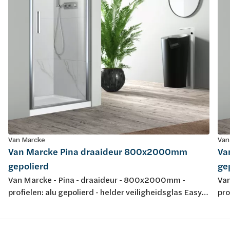
Van Marcke
Van
Van Marcke Pina draaideur 800x2000mm
Va
gepolierd
ge
Van Marcke - Pina - draaideur - 800x2000mm -
Van
profielen: alu gepolierd - helder veiligheidsglas Easy
pro
Clean 6mm - regelb.: 765-795mm - omkeerbaar -
Cle
instap: 582mm - liftscharnier 90° - magneetsluiting -
ins
waterkeringsprofiel - keuring: CE
wat