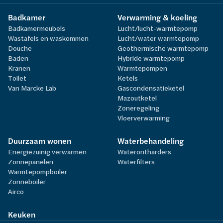
Badkamer
Verwarming & koeling
Badkamermeubels
Lucht/lucht-warmtepomp
Wastafels en waskommen
Lucht/water warmtepomp
Douche
Geothermische warmtepomp
Baden
Hybride warmtepomp
Kranen
Warmtepompen
Toilet
Ketels
Van Marcke Lab
Gascondensatieketel
Mazoutketel
Zoneregeling
Vloerverwarming
Duurzaam wonen
Waterbehandeling
Energiezuinig verwarmen
Waterontharders
Zonnepanelen
Waterfilters
Warmtepompboiler
Zonneboiler
Airco
Keuken