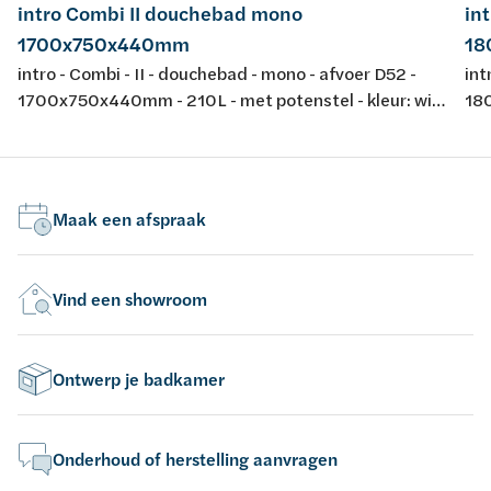
intro Combi II douchebad mono
in
1700x750x440mm
18
intro - Combi - II - douchebad - mono - afvoer D52 -
int
1700x750x440mm - 210L - met potenstel - kleur: wit
180
- acryl - conform EN-normen EN 198 , EN 232 & EN
- a
14516: 2010
14
Maak een afspraak
Vind een showroom
Ontwerp je badkamer
Onderhoud of herstelling aanvragen