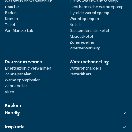
Wastafels en waskommen
Lucht/water warmtepomp
Douche
Geothermische warmtepomp
Baden
Hybride warmtepomp
Kranen
Warmtepompen
Toilet
Ketels
Van Marcke Lab
Gascondensatieketel
Mazoutketel
Zoneregeling
Vloerverwarming
Duurzaam wonen
Waterbehandeling
Energiezuinig verwarmen
Waterontharders
Zonnepanelen
Waterfilters
Warmtepompboiler
Zonneboiler
Airco
Keuken
Handig
Inspiratie