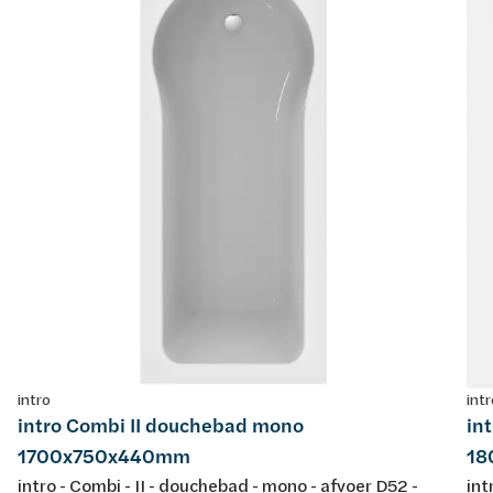
intro
intr
intro Combi II douchebad mono
in
1700x750x440mm
18
intro - Combi - II - douchebad - mono - afvoer D52 -
int