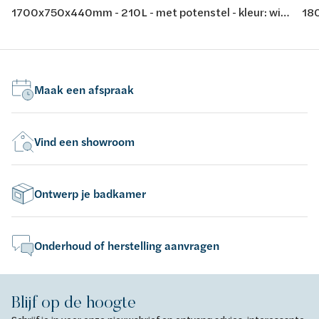
1700x750x440mm - 210L - met potenstel - kleur: wit
180
- acryl - conform EN-normen EN 198 , EN 232 & EN
- a
14516: 2010
14
Maak een afspraak
Vind een showroom
Ontwerp je badkamer
Onderhoud of herstelling aanvragen
Blijf op de hoogte