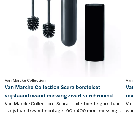
Van Marcke Collection
Van
Van Marcke Collection Scura borstelset
Va
vrijstaand/wand messing zwart verchroomd
ma
Van Marcke Collection - Scura - toiletborstelgarnituur
Van
- vrijstaand/wandmontage- 90 x 400 mm - messing -
wa
zwart en verchroomd