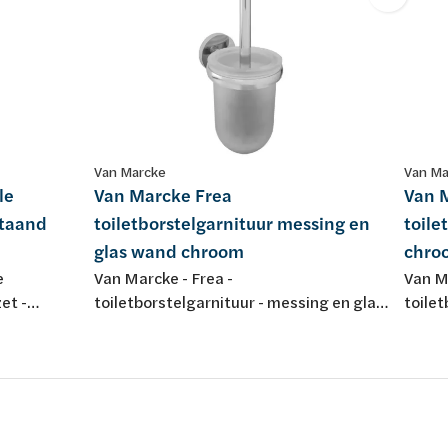
Van Marcke
Van Ma
le
Van Marcke Frea
Van 
staand
toiletborstelgarnituur messing en
toile
glas wand chroom
chro
e
Van Marcke - Frea -
Van M
et -
toiletborstelgarnituur - messing en glas
toile
bruiken -
- wandmontage - chroom
chro