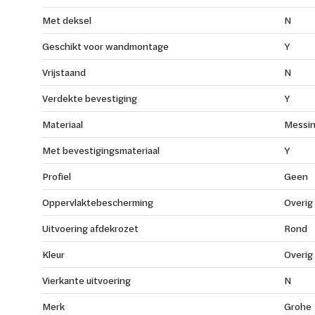
Met deksel
N
Geschikt voor wandmontage
Y
Vrijstaand
N
Verdekte bevestiging
Y
Materiaal
Messi
Met bevestigingsmateriaal
Y
Profiel
Geen
Oppervlaktebescherming
Overig
Uitvoering afdekrozet
Rond
Kleur
Overig
Vierkante uitvoering
N
Merk
Grohe