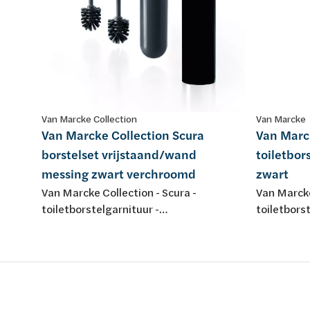
Van Marcke Collection
Van Marcke
Van Marcke Collection Scura
Van Marc
borstelset vrijstaand/wand
toiletbor
messing zwart verchroomd
zwart
Van Marcke Collection - Scura -
Van Marcke
toiletborstelgarnituur -
toiletbors
vrijstaand/wandmontage- 90 x 400
mat zwart
mm - messing - zwart en verchroomd