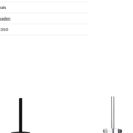
ials
oaden
2350