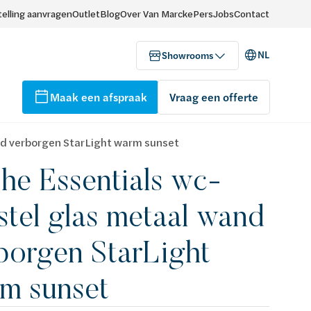
elling aanvragen
Outlet
Blog
Over Van Marcke
Pers
Jobs
Contact
NL
Showrooms
Maak een afspraak
Vraag een offerte
nd verborgen StarLight warm sunset
he Essentials wc-
stel glas metaal wand
borgen StarLight
m sunset