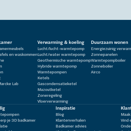
kamer
Verwarming & koeling
Duurzaam wonen
amermeubels
Lucht/lucht-warmtepomp
Energiezuinig verwa
afels en waskommen
Lucht/water warmtepomp
Zonnepanelen
he
Geothermische warmtepomp
Warmtepompboiler
n
Hybride warmtepomp
Zonneboiler
en
Warmtepompen
Airco
t
Ketels
Marcke Lab
Gascondensatieketel
Mazoutketel
Zoneregeling
Vloerverwarming
ig
Inspiratie
Klan
tepompen
Blog
Maak 
erp je 3D badkamer
Klantenverhalen
Vind 
latie
Badkamer advies
Onder