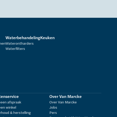
Waterbehandeling
Keuken
rmen
Waterontharders
Waterfilters
tenservice
Over Van Marcke
een afspraak
Over Van Marcke
een winkel
Jobs
houd & herstelling
Pers