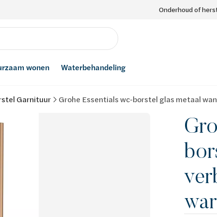
Onderhoud of herst
urzaam wonen
Waterbehandeling
rstel Garnituur
Grohe Essentials wc-borstel glas metaal wa
Gro
bor
ver
war