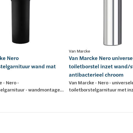
Van Marcke
ke Nero
Van Marcke Nero universe
stelgarnituur wand mat
toiletborstel inzet wand/
antibacterieel chroom
 - Nero -
Van Marcke - Nero - universel
telgarnituur - wandmontage -
toiletborstelgarnituur met inz
wandmontage of staand te ge
antibacterieel - chroom