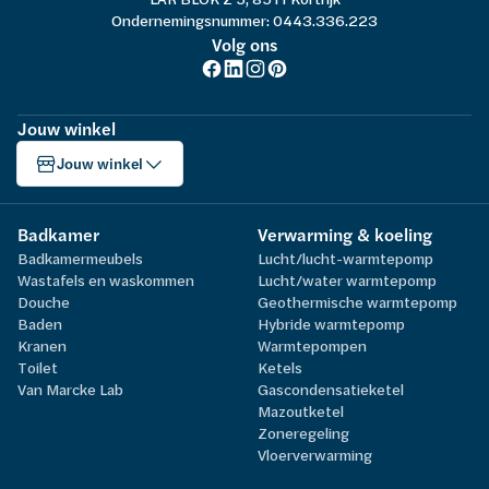
Ondernemingsnummer: 0443.336.223
Volg ons
Jouw winkel
Jouw winkel
Badkamer
Verwarming & koeling
Badkamermeubels
Lucht/lucht-warmtepomp
Wastafels en waskommen
Lucht/water warmtepomp
Douche
Geothermische warmtepomp
Baden
Hybride warmtepomp
Kranen
Warmtepompen
Toilet
Ketels
Van Marcke Lab
Gascondensatieketel
Mazoutketel
Zoneregeling
Vloerverwarming