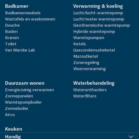
Badkamer
Verwarming & koeling
Badkamermeubels
Lucht/lucht-warmtepomp
Wastafels en waskommen
Lucht/water warmtepomp
Douche
Geothermische warmtepomp
Baden
Hybride warmtepomp
Kranen
Warmtepompen
Toilet
Ketels
Van Marcke Lab
Gascondensatieketel
Mazoutketel
Zoneregeling
Vloerverwarming
Duurzaam wonen
Waterbehandeling
Energiezuinig verwarmen
Waterontharders
Zonnepanelen
Waterfilters
Warmtepompboiler
Zonneboiler
Airco
Keuken
Handig