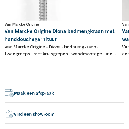
Van Marcke Origine
Van
Van Marcke Origine Diona badmengkraan met
Va
handdouchegarnituur
wa
Van Marcke Origine - Diona - badmengkraan -
Van
tweegreeps - met kruisgrepen - wandmontage - met
een
handdouchegarnituur - chroom
ch
Maak een afspraak
Vind een showroom