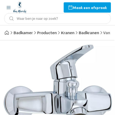
Maak een afspraak
Waar ben je naar op zoek?
Badkamer
Producten
Kranen
Badkranen
Van M