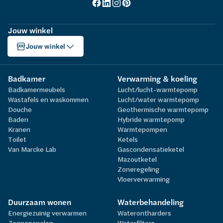
Jouw winkel
Jouw winkel
Badkamer
Verwarming & koeling
Badkamermeubels
Lucht/lucht-warmtepomp
Wastafels en waskommen
Lucht/water warmtepomp
Douche
Geothermische warmtepomp
Baden
Hybride warmtepomp
Kranen
Warmtepompen
Toilet
Ketels
Van Marcke Lab
Gascondensatieketel
Mazoutketel
Zoneregeling
Vloerverwarming
Duurzaam wonen
Waterbehandeling
Energiezuinig verwarmen
Waterontharders
Zonnepanelen
Waterfilters