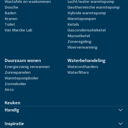
Wastafels en waskommen
Lucht/water warmtepomp
Douche
Geothermische warmtepomp
Baden
Hybride warmtepomp
Kranen
Warmtepompen
Toilet
Ketels
Van Marcke Lab
Gascondensatieketel
Mazoutketel
Zoneregeling
Vloerverwarming
Duurzaam wonen
Waterbehandeling
Energiezuinig verwarmen
Waterontharders
Zonnepanelen
Waterfilters
Warmtepompboiler
Zonneboiler
Airco
Keuken
Handig
Inspiratie