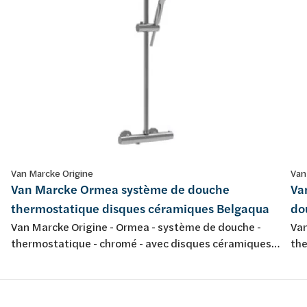
Van Marcke Origine
Van
Van Marcke Ormea système de douche
Va
thermostatique disques céramiques Belgaqua
do
Van Marcke Origine - Ormea - système de douche -
Van
thermostatique - chromé - avec disques céramiques -
the
energy saving - avec garniture de douche anti-
250
calcaire - 38° safety stop - 11l/min - ACS - Belgaqua