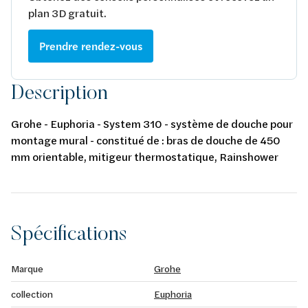
plan 3D gratuit.
Prendre rendez-vous
Description
Grohe - Euphoria - System 310 - système de douche pour
montage mural - constitué de : bras de douche de 450
mm orientable, mitigeur thermostatique, Rainshower
Cosmopolian douche de tête 310 mm, douche à main
Euphoria Massage 110 - brushed warm sunset
Spécifications
Marque
Grohe
collection
Euphoria