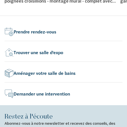
poignées croisillions - montage mural - complet avec
gar
garniture de douche - chromé
Prendre rendez-vous
Trouver une salle d'expo
Aménager votre salle de bains
Demander une intervention
Restez à l'écoute
Abonnez-vous à notre newsletter et recevez des conseils, des