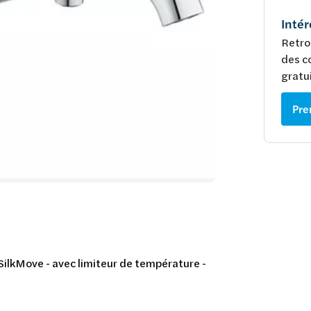
Intér
Retro
des c
gratui
Pre
SilkMove - avec limiteur de température -