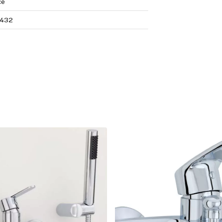
ce
432