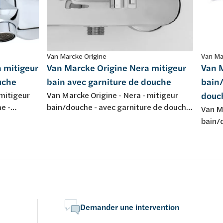
Van Marcke Origine
Van Ma
 mitigeur
Van Marcke Origine Nera mitigeur
Van M
uche
bain avec garniture de douche
bain/
 mitigeur
Van Marcke Origine - Nera - mitigeur
douc
e -
bain/douche - avec garniture de douche
Van M
- montage mural - chromé
bain/
- chr
Demander une intervention