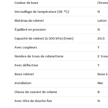
Couleur de base
Chrom
Verrouillage de température (38 °C)
N
Matériau du robinet
Laiton
Équilibré en pression
N
Capacité de robinet (à 300 kPa) (l/min)
20.0
Avec coupleurs
Y
Nombre de trous de robinetterie
2 trou
Avec déflecteur
Y
Buse robinet
Buse à
Installation
Mur
Classe de courant de volume
B
Avec tête de douche fixe
N