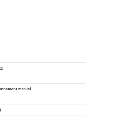
ce
onnement manuel
é