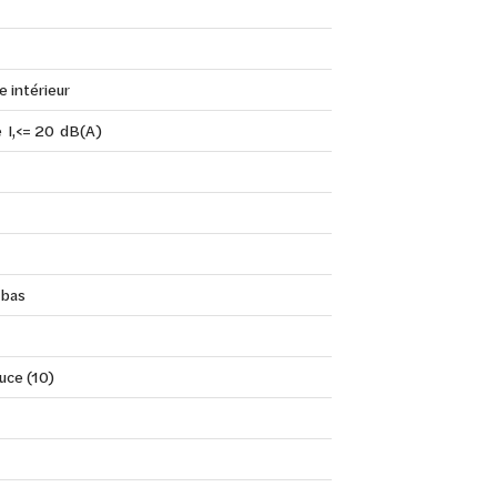
e intérieur
 I,<= 20 dB(A)
 bas
uce (10)