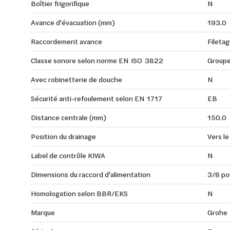
Boîtier frigorifique
N
Avance d'évacuation (mm)
193.0
Raccordement avance
Filetag
Classe sonore selon norme EN ISO 3822
Groupe
Avec robinetterie de douche
N
Sécurité anti-refoulement selon EN 1717
EB
Distance centrale (mm)
150.0
Position du drainage
Vers le
Label de contrôle KIWA
N
Dimensions du raccord d'alimentation
3/8 po
Homologation selon BBR/EKS
N
Marque
Grohe