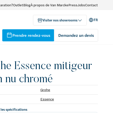
paration?
Outlet
Blog
À propos de Van Marcke
Press
Jobs
Contact
FR
Visiter nos showrooms
Prendre rendez-vous
Demandez un devis
he Essence mitigeur
n nu chromé
Grohe
Essence
 les spécifications