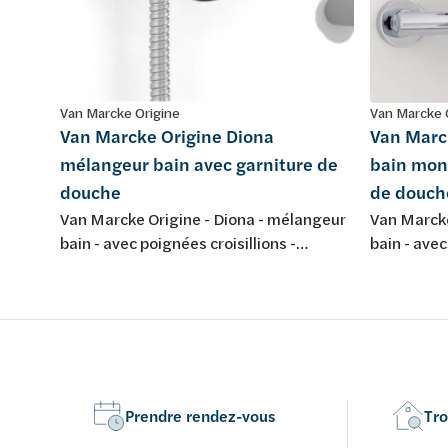
Van Marcke Origine
Van Marcke 
Van Marcke Origine Diona
Van Marc
mélangeur bain avec garniture de
bain mon
douche
de douch
Van Marcke Origine - Diona - mélangeur
Van Marcke
bain - avec poignées croisillions -
bain - ave
montage mural - complet avec garniture
montage m
de douche - chromé
Prendre rendez-vous
Tro