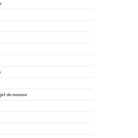
e
s
 jet de mousse