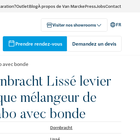
paration?
Outlet
Blog
À propos de Van Marcke
Press
Jobs
Contact
FR
Visiter nos showrooms
Prendre rendez-vous
Demandez un devis
bo avec bonde
nbracht Lissé levier
que mélangeur de
abo avec bonde
Dornbracht
Lissé