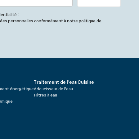
ntialité !
nnées personnelles conformément à
notre politique de
Traitement de l'eau
Cuisine
ement énergétique
Adoucisseur de l'eau
Filtres à eau
amique