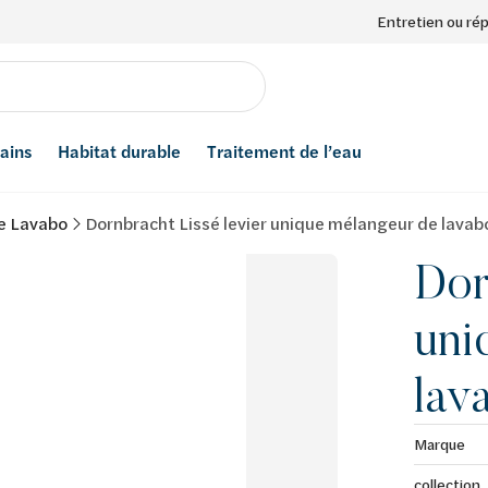
Entretien ou ré
bains
Habitat durable
Traitement de l’eau
e Lavabo
Dornbracht Lissé levier unique mélangeur de lava
Dor
uni
lav
Marque
collection