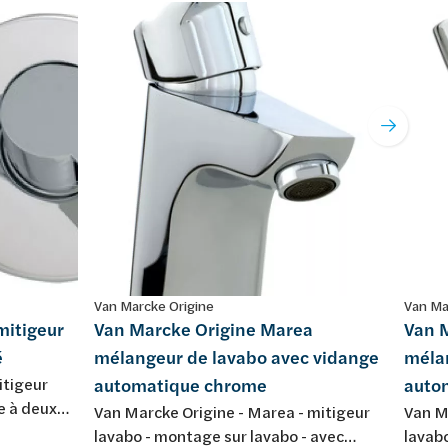
Van Marcke Origine
Van Ma
mitigeur
Van Marcke Origine Marea
Van 
é
mélangeur de lavabo avec vidange
méla
itigeur
automatique chrome
auto
e à deux
Van Marcke Origine - Marea - mitigeur
Van Ma
 mural -
lavabo - montage sur lavabo - avec
lavab