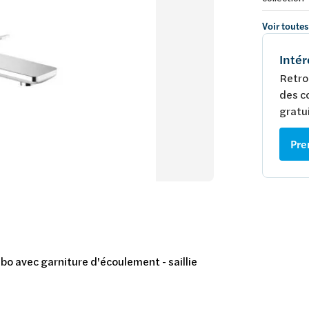
Voir toutes
Intér
Retro
des c
gratui
Pre
o avec garniture d'écoulement - saillie