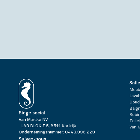
Sall
Meub
Lavab
Douc
Baign
Siège social
Robi
Van Marcke NV
Toile
LAR BLOK Z 5, 8511 Kortrijk
Van 
Ondernemingsnummer: 0443.336.223
Suivez-nous