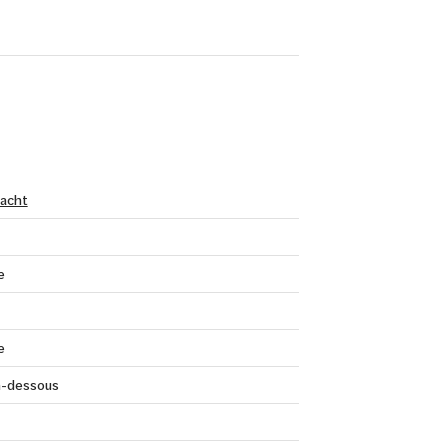
acht
e
e
n-dessous