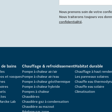
Nous prenons soin de votre confide
Nous traiterons toujours vos do
confidentialité
.
e de bains
Chauffage & refroidissement
Habitat durable
les
Pompe à chaleur air/air
Chauffage à haut rend
os et vasques
Pompe à chaleur air/eau
Les panneaux solaires
hes
Pompe à chaleur géothermique
Chauffe eau thermodyn
oires
Pompe à chaleur hybride
Chauffe eau solaire
nets
Pompes à chaleur
Climatisation
ttes
Chaudières
Marcke Lab
Chaudière gaz à condensation
Chaudière au mazout
Réglage par zone