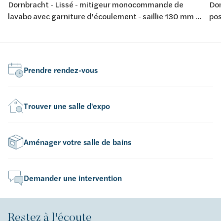
Dornbracht - Lissé - mitigeur monocommande de
Dor
lavabo avec garniture d'écoulement - saillie 130 mm -
pos
bec déverseur fixe - chrome
220
Prendre rendez-vous
Trouver une salle d'expo
Aménager votre salle de bains
Demander une intervention
Restez à l'écoute