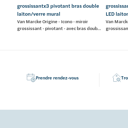
grossissantx3 pivotant bras double
grossissa
laiton/verre mural
LED laito
Van Marcke Origine - Icono - miroir
Van Marcke 
grossissant - pivotant - avec bras double
grossissan
- laiton/verre - montage mural - 3x
éclairage 
grossisant
mural - 3x
Prendre rendez-vous
Tro