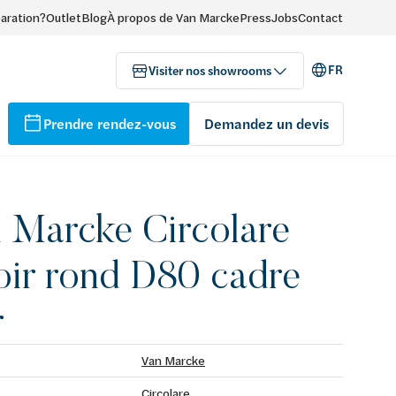
paration?
Outlet
Blog
À propos de Van Marcke
Press
Jobs
Contact
FR
Visiter nos showrooms
Prendre rendez-vous
Demandez un devis
 Marcke Circolare
oir rond D80 cadre
r
Van Marcke
Circolare