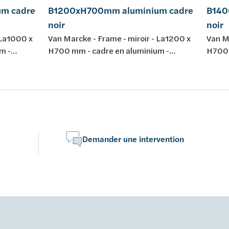
m cadre
B1200xH700mm aluminium cadre
B140
noir
noir
 La1000 x
Van Marcke - Frame - miroir - La1200 x
Van M
m -
H700 mm - cadre en aluminium -
H700 
couleur: noir
couleu
Demander une intervention