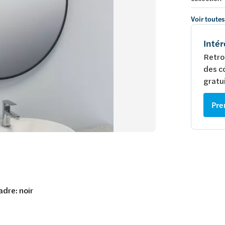
Voir toutes
Intér
Retro
des c
gratui
Pre
adre: noir