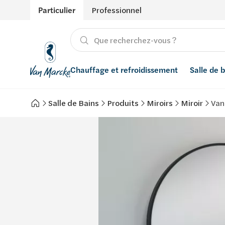
Particulier
Professionnel
Chauffage et refroidissement
Salle de 
Salle de Bains
Produits
Miroirs
Miroir
Van
Chauffage
Produits
Énergies renouvelables
Adoucisseurs d’eau
Refroidissement
Salle de bain avec prix indicatif
Ventilation
Filtres à eau
Conseils
Récupération de l'eau de pluie
Inspiration
Smart Home
Styles