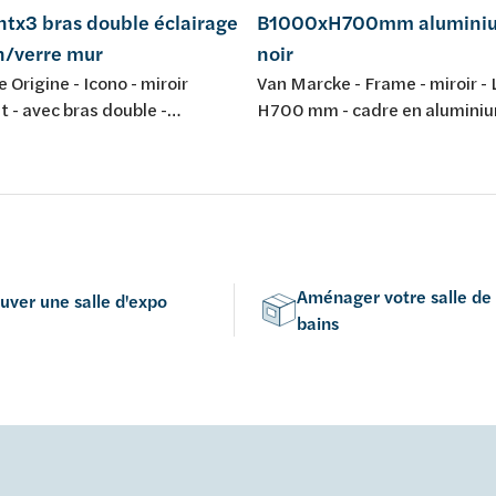
ntx3 bras double éclairage
B1000xH700mm aluminiu
n/verre mur
noir
Origine - Icono - miroir
Van Marcke - Frame - miroir -
t - avec bras double -
H700 mm - cadre en aluminiu
LED - laiton/verre - montage
couleur: noir
 grossisant
Aménager votre salle de
uver une salle d'expo
bains