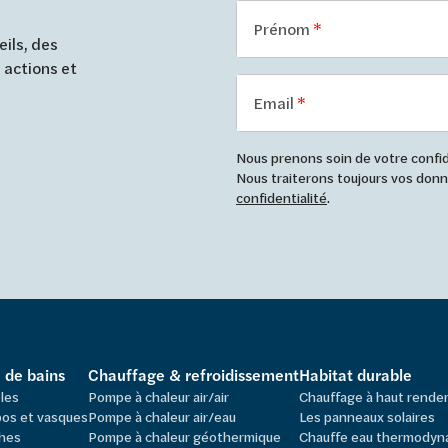
Prénom
ils, des
 actions et
Email
Nous prenons soin de votre confide
Nous traiterons toujours vos do
confidentialité
.
e de bains
Chauffage & refroidissement
Habitat durable
les
Pompe à chaleur air/air
Chauffage à haut rend
os et vasques
Pompe à chaleur air/eau
Les panneaux solaires
hes
Pompe à chaleur géothermique
Chauffe eau thermodyn