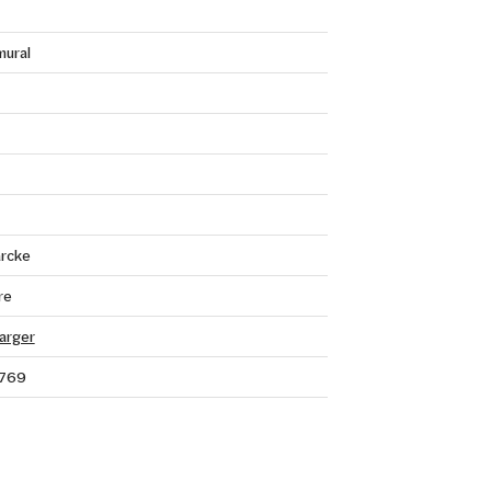
mural
rcke
re
arger
769