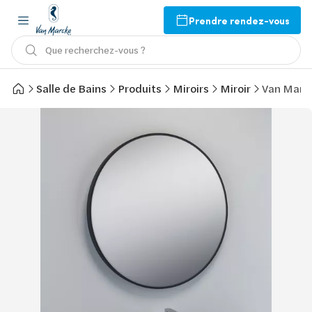
Prendre rendez-vous
Que recherchez-vous ?
Salle de Bains
Produits
Miroirs
Miroir
Van Marck