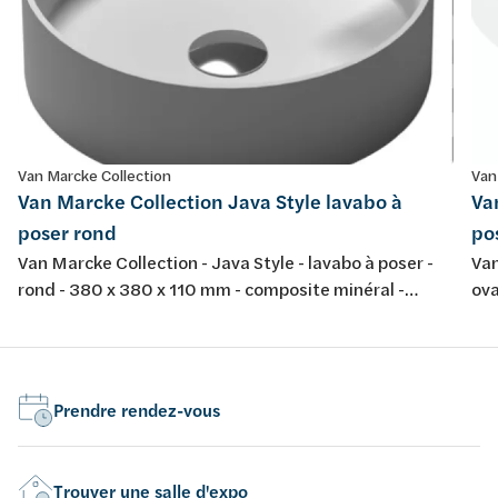
Van Marcke Collection
Van
Van Marcke Collection Java Style lavabo à
Va
poser rond
po
Van Marcke Collection - Java Style - lavabo à poser -
Van
rond - 380 x 380 x 110 mm - composite minéral -
ova
couleur: blanc mat
bla
Prendre rendez-vous
Trouver une salle d'expo