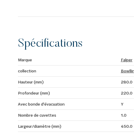
Spécifications
Marque
Falper
collection
Bowlli
Hauteur (mm)
280.0
Profondeur (mm)
220.0
Avec bonde d'évacuation
Y
Nombre de cuvettes
1.0
Largeur/diamètre (mm)
450.0