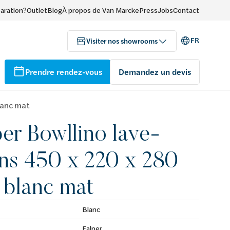
paration?
Outlet
Blog
À propos de Van Marcke
Press
Jobs
Contact
FR
Visiter nos showrooms
Prendre rendez-vous
Demandez un devis
lanc mat
per Bowllino lave-
ns 450 x 220 x 280
blanc mat
Blanc
Falper