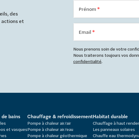
Prénom
ils, des
 actions et
Email
Nous prenons soin de votre confide
Nous traiterons toujours vos do
confidentialité
.
e de bains
Chauffage & refroidissement
Habitat durable
les
Pompe à chaleur air/air
Chauffage à haut rend
os et vasques
Pompe à chaleur air/eau
Les panneaux solaires
hes
Pompe à chaleur géothermique
Chauffe eau thermodyn