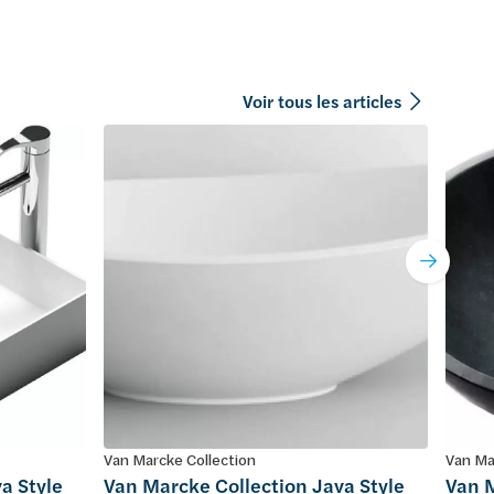
Voir tous les articles
Van Marcke Collection
Van Ma
a Style
Van Marcke Collection Java Style
Van M