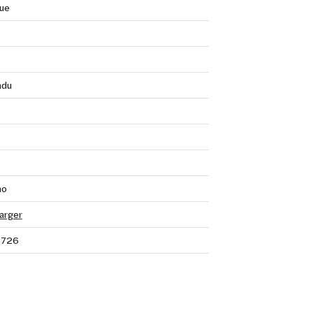
que
ndu
no
arger
8726