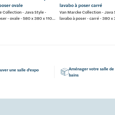
poser ovale
lavabo à poser carré
 Collection - Java Style -
Van Marcke Collection - Java S
ser - ovale - 580 x 380 x 110
lavabo à poser - carré - 380 x
site minéral - blanc mat
mm - composite minéral - coul
mat
Aménager votre salle de
uver une salle d'expo
bains