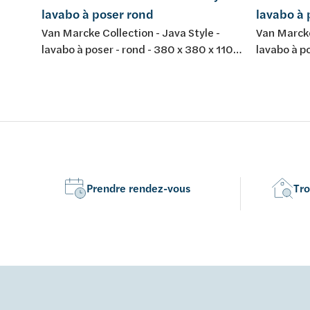
lavabo à poser rond
lavabo à 
Van Marcke Collection - Java Style -
Van Marcke
lavabo à poser - rond - 380 x 380 x 110
lavabo à po
mm - composite minéral - couleur: blanc
mm - compo
mat
Prendre rendez-vous
Tro