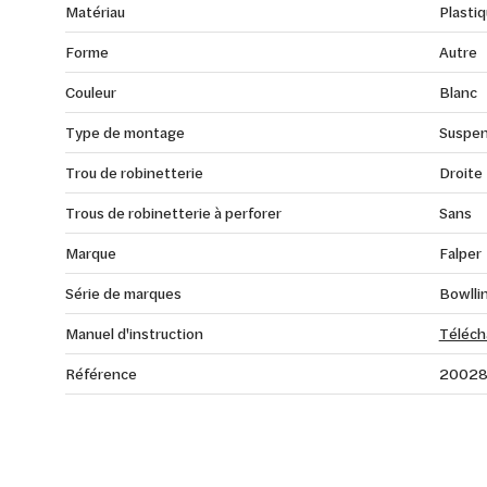
Matériau
Plasti
Forme
Autre
Couleur
Blanc
Type de montage
Suspe
Trou de robinetterie
Droite
Trous de robinetterie à perforer
Sans
Marque
Falper
Série de marques
Bowlli
Manuel d'instruction
Téléch
Référence
2002