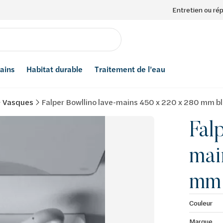
Entretien ou ré
bains
Habitat durable
Traitement de l’eau
Vasques
Falper Bowllino lave-mains 450 x 220 x 280 mm b
Fal
mai
mm 
Couleur
Marque