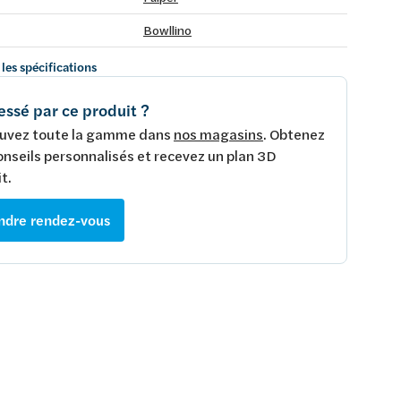
Bowllino
 les spécifications
essé par ce produit ?
uvez toute la gamme dans
nos magasins
. Obtenez
onseils personnalisés et recevez un plan 3D
t.
ndre rendez-vous