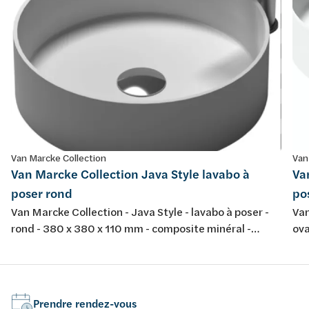
Van Marcke Collection
Van
Van Marcke Collection Java Style lavabo à
Va
poser rond
po
Van Marcke Collection - Java Style - lavabo à poser -
Van
rond - 380 x 380 x 110 mm - composite minéral -
ova
couleur: blanc mat
bla
Prendre rendez-vous