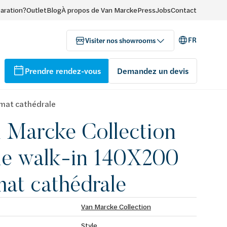
paration?
Outlet
Blog
À propos de Van Marcke
Press
Jobs
Contact
FR
Visiter nos showrooms
Prendre rendez-vous
Demandez un devis
 mat cathédrale
 Marcke Collection
le walk-in 140X200
mat cathédrale
Van Marcke Collection
Style