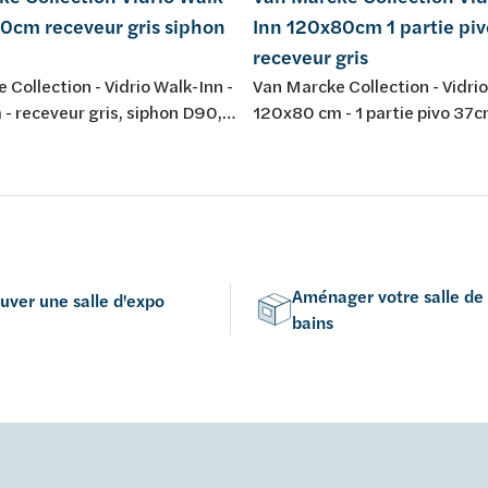
0cm receveur gris siphon
Inn 120x80cm 1 partie pi
receveur gris
 Collection - Vidrio Walk-Inn -
Van Marcke Collection - Vidrio
- receveur gris, siphon D90,
120x80 cm - 1 partie pivo 37c
ois fond noir/verre - parois
receveur gris, siphon D90, pie
sp - profiles chromé mat -
fond noir/verre - parois verre 
itigeur therm, douchette,
profiles chromé mat - H195cm
che - réversible
therm, douchette, pomme do
réversible
Aménager votre salle de
uver une salle d'expo
bains