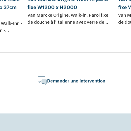
vo 37cm
fixe W1200 x H2000
fixe
Van Marcke Origine. Walk-in. Paroi fixe
Van Ma
de douche à l'italienne avec verre de
de dou
 Walk-Inn -
sécurité Easyclean transparent 8 mm,
sécur
m -
traitement anti-calcaire et réversible.
traite
ds - parois
Incluant barre de stabilisation de 1200
Inclua
transp -
mm et profil mural en aluminium
mm et 
 - mitigeur
chromé. Avec set de fixation.
fixati
uche -
Demander une intervention