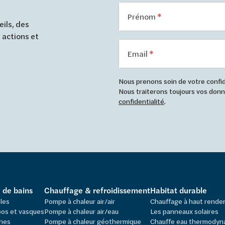
Prénom
ils, des
 actions et
Email
Nous prenons soin de votre confide
Nous traiterons toujours vos do
confidentialité
.
e de bains
Chauffage & refroidissement
Habitat durable
les
Pompe à chaleur air/air
Chauffage à haut rend
os et vasques
Pompe à chaleur air/eau
Les panneaux solaires
hes
Pompe à chaleur géothermique
Chauffe eau thermodyn