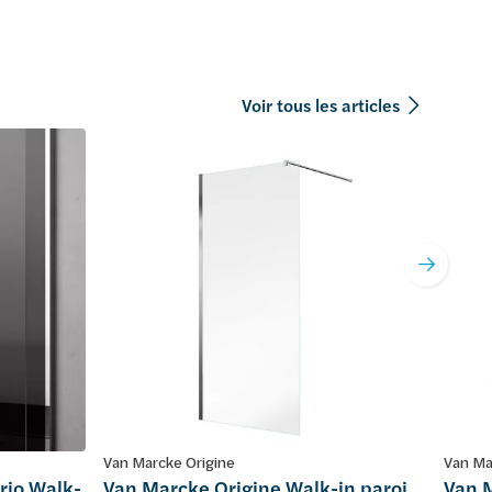
Voir tous les articles
Van Marcke Origine
Van Ma
rio Walk-
Van Marcke Origine Walk-in paroi
Van M