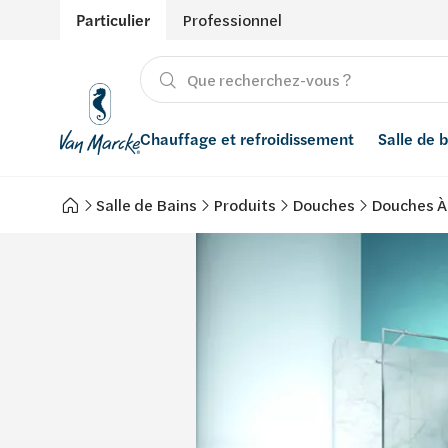
Particulier
Professionnel
Chauffage et refroidissement
Salle de 
Salle de Bains
Produits
Douches
Douches À 
Chauffage
Produits
Énergies renouvelables
Adoucisseurs d’eau
Refroidissement
Salle de bain avec prix indicatif
Ventilation
Filtres à eau
Conseils
Récupération de l'eau de pluie
Inspiration
Smart Home
Styles