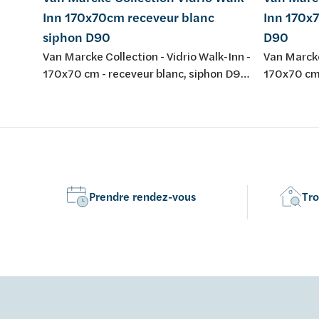
Inn 170x70cm receveur blanc
Inn 170x7
siphon D90
D90
Van Marcke Collection - Vidrio Walk-Inn -
Van Marcke
170x70 cm - receveur blanc, siphon D90,
170x70 cm 
pieds - parois fond blanc/verre - parois
pieds - par
verre transp - profiles chromé mat -
verre tran
H195cm - mitigeur therm, douchette,
H195cm - m
pomme douche - réversible
pomme dou
Prendre rendez-vous
Tro