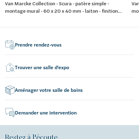
Van Marcke Collection - Scura - patère simple -
Van
montage mural - 60 x 20 x 40 mm - laiton - finition
mon
noir soft touch
noi
Prendre rendez-vous
Trouver une salle d'expo
Aménager votre salle de bains
Demander une intervention
Restez à l'écoute