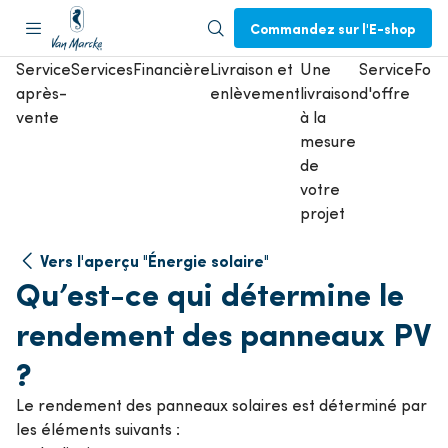
Commandez sur l'E-shop
Service
Services
Financière
Livraison et
Une
Service
Form
après-
enlèvement
livraison
d'offre
vente
à la
mesure
de
votre
projet
Vers l'aperçu "Énergie solaire"
Qu’est-ce qui détermine le
rendement des panneaux PV
?
Le rendement des panneaux solaires est déterminé par
les éléments suivants :