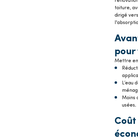
toiture, a
dirigé ver
l'absorpti
Avant
pour 
Mettre en 
Réducti
applica
L’eau d
ménager
Moins d
usées.
Coût 
écon