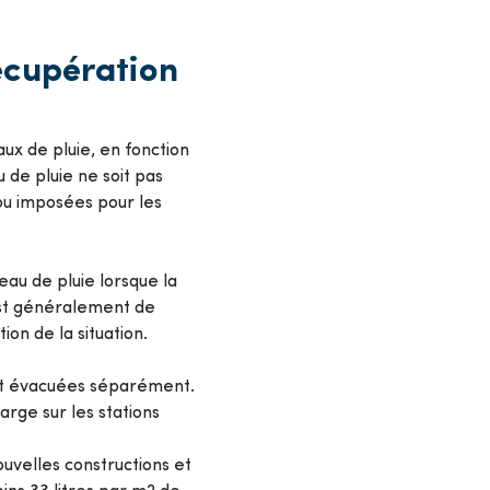
écupération
aux de pluie, en fonction
 de pluie ne soit pas
ou imposées pour les
'eau de pluie lorsque la
est généralement de
ion de la situation.
ent évacuées séparément.
arge sur les stations
ouvelles constructions et
ins 33 litres par m2 de