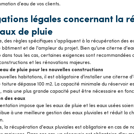
mation d’eau de vos clients.
ations légales concernant la r
aux de pluie
e, des règles spécifiques s'appliquent à la récupération des e
 bâtiment et de l'ampleur du projet. Bien qu'une citerne d'eau
e dans tous les cas, certaines exigences sont recommandées 
constructions et les rénovations majeures.
'eau de pluie pour les nouvelles constructions
uvelles habitations, il est obligatoire d'installer une citerne d
 toiture dépasse 100 m2. La capacité minimale du réservoir 
s, mais une plus grande capacité peut être nécessaire en fonct
n des eaux
entation impose que les eaux de pluie et les eaux usées soi
ibue à une meilleure gestion des eaux pluviales et réduit la ch
on.
s, la récupération d'eaux pluviales est obligatoire en cas de n
s majeures. Dans ces cas, un réservoir est obligatoire d'au mo