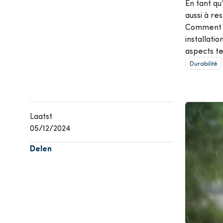
En tant qu
Climatisation
P
aussi à re
Comment ? 
Voir tous les produits
installati
Voir t
aspects te
Durabilité
Afbeelding
Laatst
05/12/2024
Delen