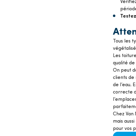
Vérifi
période
Testez
Atten
Tous les t
végétalisé
Les toitur
qualité de
On peut d
clients de
de l’eau. 
correcte d
l’emplacem
parfaitem
Chez Van 
mais aussi
pour vos 