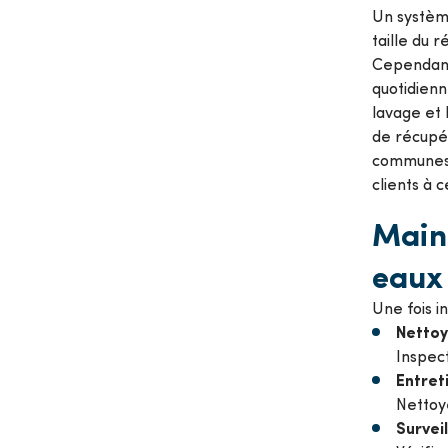
Un système
taille du 
Cependant,
quotidienn
lavage et 
de récupér
communes, 
clients à ce
Main
eaux 
Une fois i
Nettoye
Inspect
Entret
Nettoye
Survei