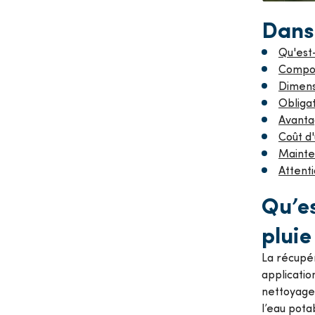
Dans 
Qu'est-
Compos
Dimens
Obligat
Avantag
Coût d
Mainte
Attenti
Qu’es
pluie
La récupéra
applicatio
nettoyage 
l’eau pota