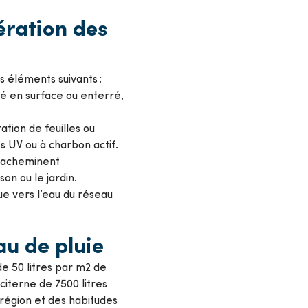
ration des
 éléments suivants :
lé en surface ou enterré,
ration de feuilles ou
res UV ou à charbon actif.
i acheminent
son ou le jardin.
e vers l’eau du réseau
u de pluie
e 50 litres par m2 de
citerne de 7500 litres
égion et des habitudes