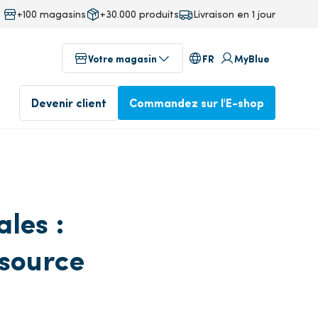
+100 magasins
+30.000 produits
Livraison en 1 jour
FR
Votre magasin
MyBlue
Devenir client
Commandez sur l'E-shop
au
Magasins dans votre région
fab
les :
Commandé avant 17 heures,
ssource
ineering
livré le lendemain
Profitez dès aujourd'hui de
notre service professionnel
Commander dans l'E-
isine
shop
Devenez client
ente