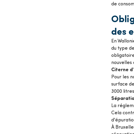
de consom
Oblig
des e
En Walloni
du type de
obligatoir
nouvelles 
Citerne d
Pour les no
surface de
3000 litre
Séparatio
La réglem
Cela contr
d'épurati
À Bruxelle
rénovation