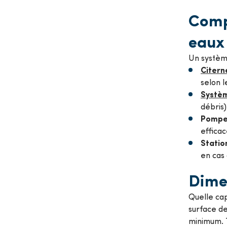
Comp
eaux 
Un systèm
Citerne
selon l
Système
débris)
Pompes
efficac
Statio
en cas 
Dime
Quelle ca
surface de
minimum. 