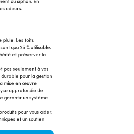
ment du siphon. En
ses odeurs.
pluie. Les toits
ant qua 25 % utilisable.
héité et préserver la
et pas seulement à vos
 durable pour la gestion
t la mise en œuvre
alyse approfondie de
de garantir un système
roduits
pour vous aider,
niques et un soutien