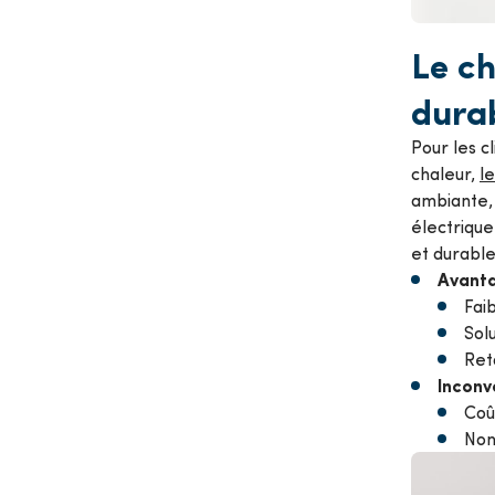
Le c
dura
Pour les c
chaleur,
l
ambiante,
électrique
et durable
Avanta
Fai
Sol
Ret
Inconv
Coût
Non