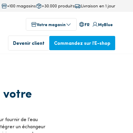
+100 magasins
+30.000 produits
Livraison en 1 jour
FR
Votre magasin
MyBlue
Devenir client
Commandez sur l'E-shop
au
Magasins dans votre région
fab
 votre
Commandé avant 17 heures,
ineering
livré le lendemain
Profitez dès aujourd'hui de
notre service professionnel
Commander dans l'E-
r fournir de l’eau
isine
shop
Devenez client
 intégrer un échangeur
ente