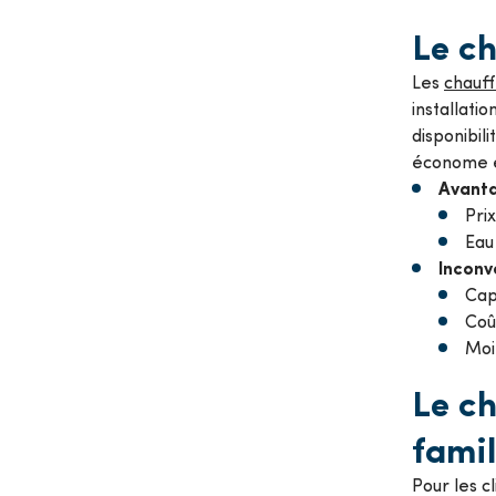
Le ch
Les
chauff
installati
disponibil
économe e
Avanta
Prix
Eau
Inconv
Cap
Coû
Moi
Le ch
famil
Pour les c