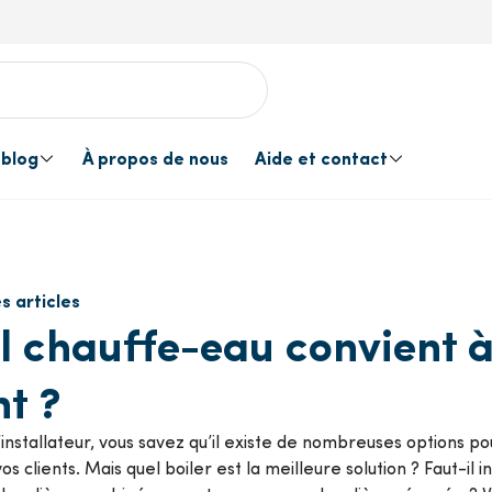
 blog
À propos de nous
Aide et contact
allation
s clients
ns en matière de produits
 les services
ergie solaire
Evénements
Contactez-nous
Traitement de l’e
s articles
Service d’offre
Van Marcke Pre
l chauffe-eau convient à
acuation des fumées
Outils
nt ?
Une livraison à la mesure de
Van Marcke Eng
votre projet
’installateur, vous savez qu’il existe de nombreuses options pou
ntilation
Accessoires de cu
os clients. Mais quel boiler est la meilleure solution ? Faut-il
Livraison et enlèvement
Service après-v