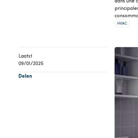
dans une 
principale
Climatisation
P
consommat
Voir tous les produits
HVAC
Voir t
Afbeelding
Laatst
09/01/2025
Delen