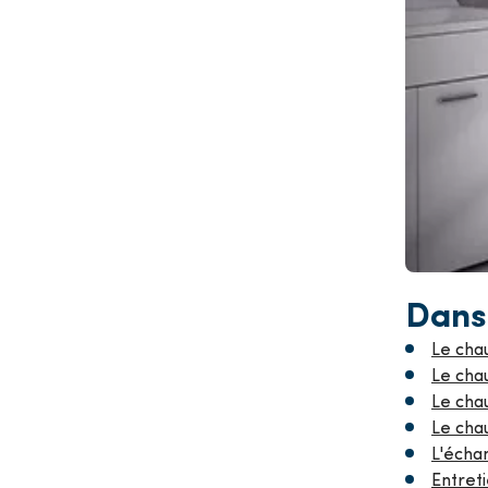
Dans 
Le chau
Le chau
Le chau
Le cha
L'écha
Entret