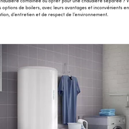
chaudière combinée ou opter pour une chaudière séparée ? Vo
s options de boilers, avec leurs avantages et inconvénients en
ompes
ion, d’entretien et de respect de l’environnement.
Van Marcke College
ous les services