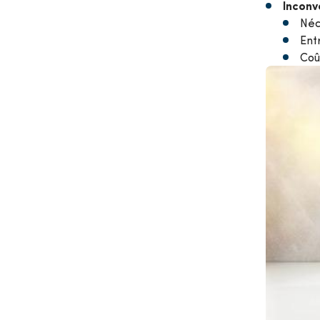
Inconv
Néc
Ent
Coût