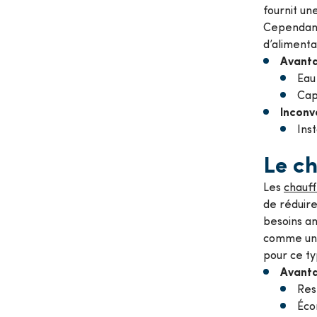
fournit un
Cependant,
d’alimenta
Avanta
Eau
Cap
Inconv
Ins
Le ch
Les
chauff
de réduire
besoins an
comme une
pour ce ty
Avanta
Res
Éco