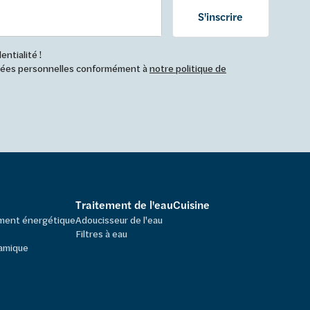
S'inscrire
ntialité !
nnées personnelles conformément à
notre politique de
Traitement de l'eau
Cuisine
ement énergétique
Adoucisseur de l'eau
Filtres à eau
amique