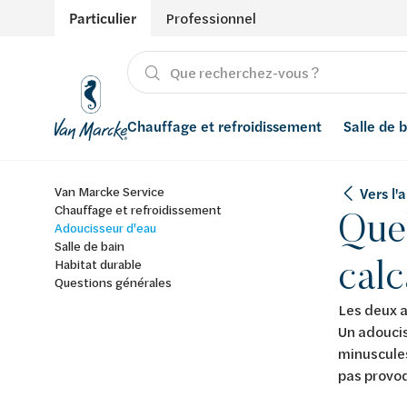
Particulier
Professionnel
Chauffage et refroidissement
Salle de 
Van Marcke Service
Vers l'
Chauffage
Produits
Énergies renouvelables
Adoucisseurs d’eau
Chauffage et refroidissement
Quel
Adoucisseur d'eau
Refroidissement
Salle de bain avec prix indicatif
Ventilation
Filtres à eau
Salle de bain
calc
Habitat durable
Questions générales
Conseils
Récupération de l'eau de pluie
Les deux a
Inspiration
Smart Home
Un adoucis
minuscules
Styles
pas provoq