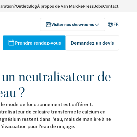
paration?
Outlet
Blog
À propos de Van Marcke
Press
Jobs
Contact
FR
Visiter nos showrooms
Prendre rendez-vous
Demandez un devis
 un neutralisateur de
eau ?
t, le mode de fonctionnement est différent.
utralisateur de calcaire transforme le calcium en
 magnésium restent dans l’eau, mais de manière à ne
d’évacuation pour l’eau de rinçage.