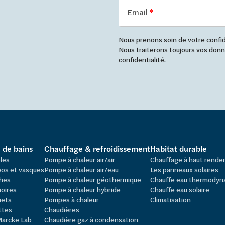
Email
Nous prenons soin de votre confide
Nous traiterons toujours vos do
confidentialité
.
e de bains
Chauffage & refroidissement
Habitat durable
les
Pompe à chaleur air/air
Chauffage à haut rend
os et vasques
Pompe à chaleur air/eau
Les panneaux solaires
hes
Pompe à chaleur géothermique
Chauffe eau thermodyn
oires
Pompe à chaleur hybride
Chauffe eau solaire
nets
Pompes à chaleur
Climatisation
ttes
Chaudières
Marcke Lab
Chaudière gaz à condensation