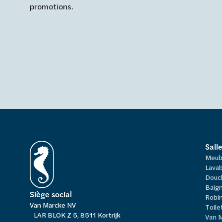
promotions.
Sall
Meub
Lavab
Douc
Baign
Siège social
Robi
Van Marcke NV
Toile
LAR BLOK Z 5, 8511 Kortrijk
Van 