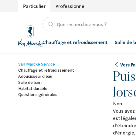
Particulier
Professionnel
Chauffage et refroidissement
Salle de 
Van Marcke Service
Vers l'
Chauffage
Produits
Énergies renouvelables
Adoucisseurs d’eau
Chauffage et refroidissement
Puis
Adoucisseur d'eau
Refroidissement
Salle de bain avec prix indicatif
Ventilation
Filtres à eau
Salle de bain
lors
Habitat durable
Questions générales
Conseils
Récupération de l'eau de pluie
Non
Inspiration
Smart Home
Vous avez 
est légale
Styles
d’éteindre
d’énergie,