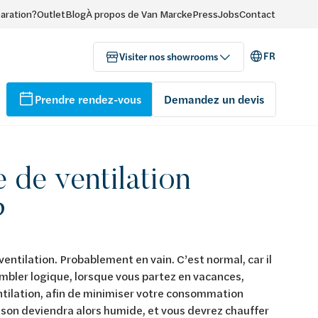
paration?
Outlet
Blog
À propos de Van Marcke
Press
Jobs
Contact
FR
Visiter nos showrooms
Prendre rendez-vous
Demandez un devis
 de ventilation
?
entilation. Probablement en vain. C’est normal, car il
embler logique, lorsque vous partez en vacances,
entilation, afin de minimiser votre consommation
aison deviendra alors humide, et vous devrez chauffer