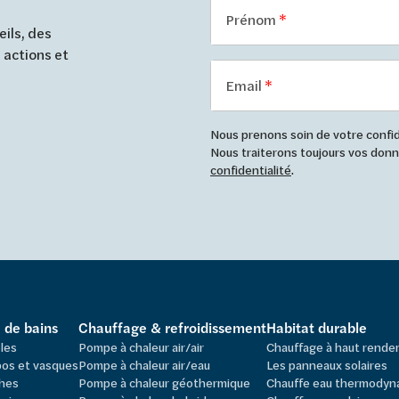
Prénom
ils, des
 actions et
Email
Nous prenons soin de votre confide
Nous traiterons toujours vos do
confidentialité
.
e de bains
Chauffage & refroidissement
Habitat durable
les
Pompe à chaleur air/air
Chauffage à haut rend
os et vasques
Pompe à chaleur air/eau
Les panneaux solaires
hes
Pompe à chaleur géothermique
Chauffe eau thermodyn