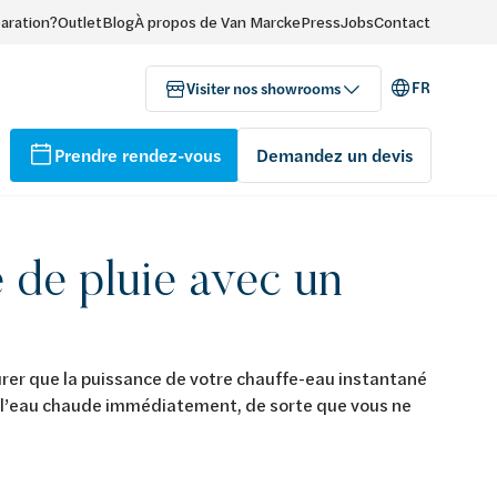
paration?
Outlet
Blog
À propos de Van Marcke
Press
Jobs
Contact
FR
Visiter nos showrooms
Prendre rendez-vous
Demandez un devis
 de pluie avec un
surer que la puissance de votre chauffe-eau instantané
e l’eau chaude immédiatement, de sorte que vous ne