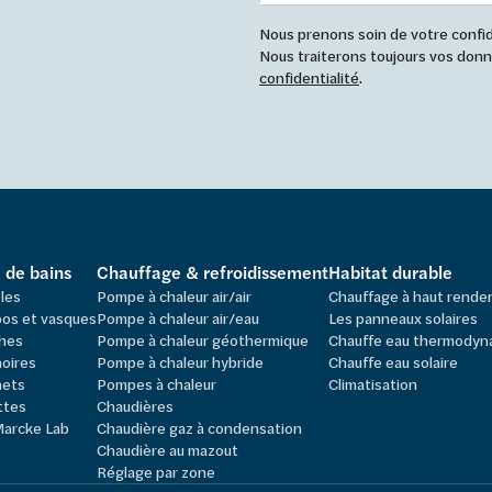
Nous prenons soin de votre confide
Nous traiterons toujours vos do
confidentialité
.
e de bains
Chauffage & refroidissement
Habitat durable
les
Pompe à chaleur air/air
Chauffage à haut rend
os et vasques
Pompe à chaleur air/eau
Les panneaux solaires
hes
Pompe à chaleur géothermique
Chauffe eau thermodyn
oires
Pompe à chaleur hybride
Chauffe eau solaire
nets
Pompes à chaleur
Climatisation
ttes
Chaudières
Marcke Lab
Chaudière gaz à condensation
Chaudière au mazout
Réglage par zone