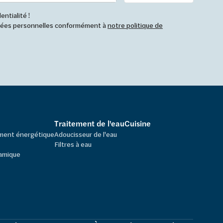
ntialité !
nnées personnelles conformément à
notre politique de
Traitement de l'eau
Cuisine
ement énergétique
Adoucisseur de l'eau
Filtres à eau
amique