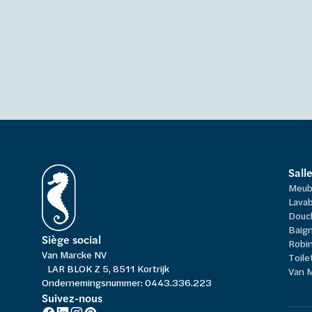
Sall
Meub
Lavab
Douc
Baign
Siège social
Robi
Van Marcke NV
Toile
LAR BLOK Z 5, 8511 Kortrijk
Van 
Ondernemingsnummer: 0443.336.223
Suivez-nous