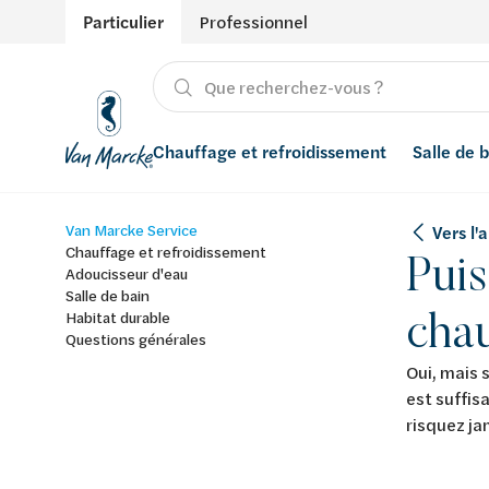
Particulier
Professionnel
Chauffage et refroidissement
Salle de 
Van Marcke Service
Vers l
Chauffage
Produits
Énergies renouvelables
Adoucisseurs d’eau
Chauffage et refroidissement
Puis
Adoucisseur d'eau
Refroidissement
Salle de bain avec prix indicatif
Ventilation
Filtres à eau
Salle de bain
chau
Habitat durable
Questions générales
Conseils
Récupération de l'eau de pluie
Oui, mais 
Inspiration
Smart Home
est suffis
risquez j
Styles