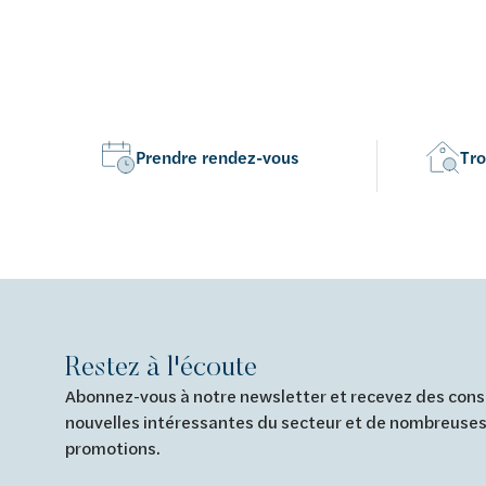
Van Marcke Lab
Prendre rendez-vous
Tro
Découvrez le chauffage et la climatisation
Découvrez la salle de bains
Découvrez l'habitat durable
Découvrez le traitement de l'eau
Tout sur le chauffage et la climatisation
Tout pour la salle de bain
Tout sur l'habitat durable
Tout sur le traitement de l'eau
Restez à l'écoute
Abonnez-vous à notre newsletter et recevez des conse
nouvelles intéressantes du secteur et de nombreuses
promotions.