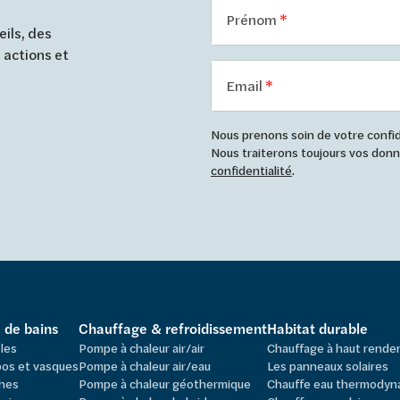
Prénom
ils, des
 actions et
Email
Nous prenons soin de votre confide
Nous traiterons toujours vos do
confidentialité
.
e de bains
Chauffage & refroidissement
Habitat durable
les
Pompe à chaleur air/air
Chauffage à haut rend
os et vasques
Pompe à chaleur air/eau
Les panneaux solaires
hes
Pompe à chaleur géothermique
Chauffe eau thermodyn