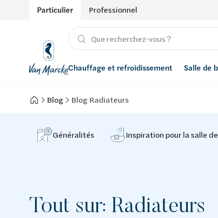
Particulier
Professionnel
Chauffage et refroidissement
Salle de 
Blog
Blog Radiateurs
Chauffage
Produits
Énergies renouvelables
Adoucisseurs d’eau
Refroidissement
Salle de bain avec prix indicatif
Ventilation
Filtres à eau
Généralités
Inspiration pour la salle d
Conseils
Récupération de l'eau de pluie
Inspiration
Smart Home
Tout sur: Radiateurs
Styles