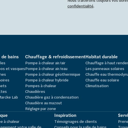
Nous traiterons toujours vos do
confidentialité
.
e de bains
Chauffage & refroidissement
Habitat durable
les
Pompe à chaleur air/air
Chauffage à haut rend
os et vasques
Pompe à chaleur air/eau
Les panneaux solaires
hes
Pompe à chaleur géothermique
Chauffe eau thermodyn
oires
Pompe à chaleur hybride
Chauffe eau solaire
nets
Pompes à chaleur
Climatisation
ttes
Chaudières
Marcke Lab
Chaudière gaz à condensation
Chaudière au mazout
Réglage par zone
ique
Inspiration
Servi
 à chaleur
Témoignages de clients
Pren
agement votre salle de
Conseils pour la salle de bains
Trouv