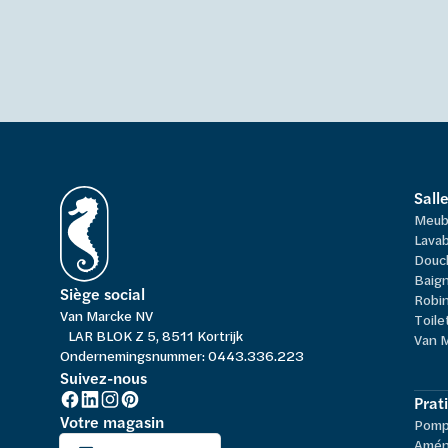
Sall
Meub
Lavab
Douc
Baign
Siège social
Robi
Van Marcke NV
Toile
LAR BLOK Z 5, 8511 Kortrijk
Van 
Ondernemingsnummer: 0443.336.223
Suivez-nous
Prat
Votre magasin
Pompe
Amén