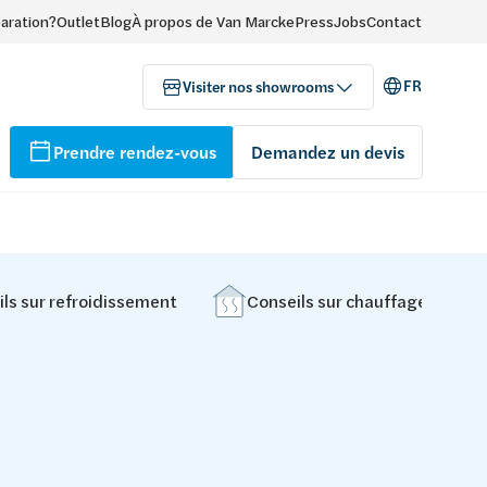
paration?
Outlet
Blog
À propos de Van Marcke
Press
Jobs
Contact
FR
Visiter nos showrooms
Prendre rendez-vous
Demandez un devis
ls sur refroidissement
Conseils sur chauffage