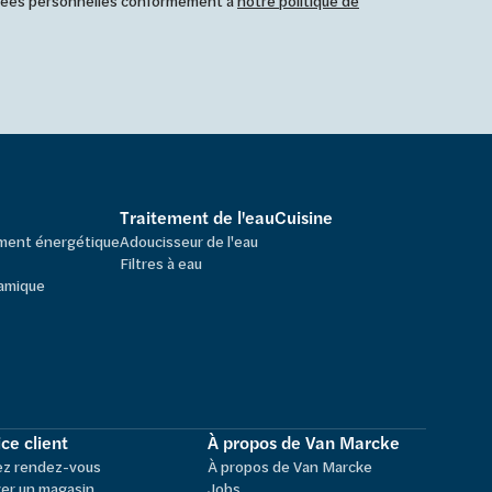
nnées personnelles conformément à
notre politique de
Traitement de l'eau
Cuisine
ement énergétique
Adoucisseur de l'eau
Filtres à eau
amique
ce client
À propos de Van Marcke
ez rendez-vous
À propos de Van Marcke
er un magasin
Jobs