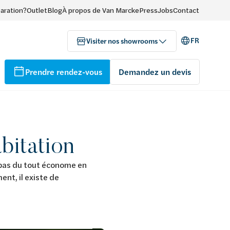
paration?
Outlet
Blog
À propos de Van Marcke
Press
Jobs
Contact
FR
Visiter nos showrooms
Prendre rendez-vous
Demandez un devis
bitation
t pas du tout économe en
nt, il existe de