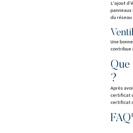
L’ajout d’
panneaux 
du réseau 
Venti
Une bonne 
contribue 
Que 
?
Après avoi
certificat
certificat
FAQ'