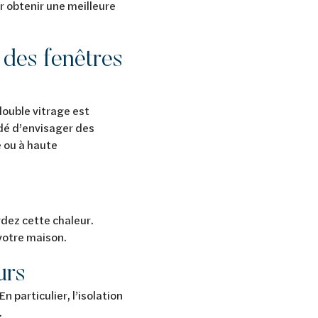
ur obtenir une meilleure
 des fenêtres
double vitrage est
dé d’envisager des
e ou à haute
rdez cette chaleur.
 votre maison.
urs
 particulier, l’isolation
.