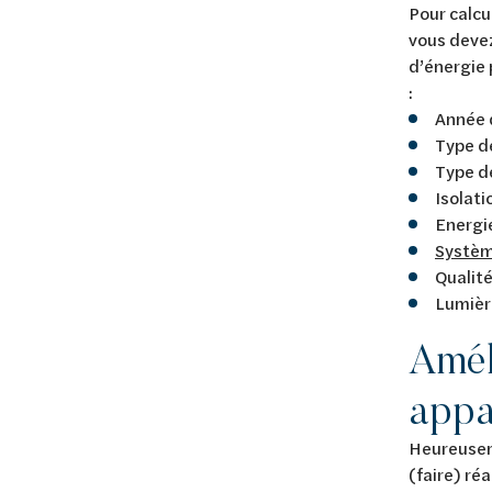
Pour calcu
vous devez
d’énergie 
:
Année d
Type d
Type 
Isolati
Energi
Systèm
Qualité
Lumièr
Amél
appa
Heureusem
(faire) ré