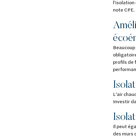
l’isolatio
note CPE
Améli
écoén
Beaucoup d
obligatoir
profils de
performa
Isolat
L’air chau
Investir d
Isola
Il peut ég
des murs c