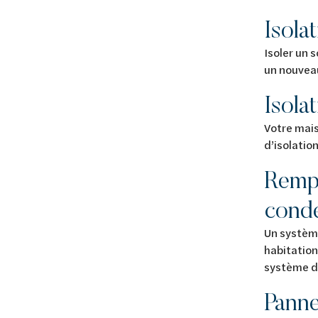
Isola
Isoler un s
un nouveau
Isola
Votre mais
d’isolatio
Rempl
cond
Un systèm
habitation
système 
Panne