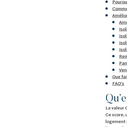
Pourquo
Commen
Amélio
Amé
Isol
Iso
Isol
Iso
Rem
Pan
Ven
Que fai
FAQ's
Qu’e
La valeur 
Ce score, 
logement 