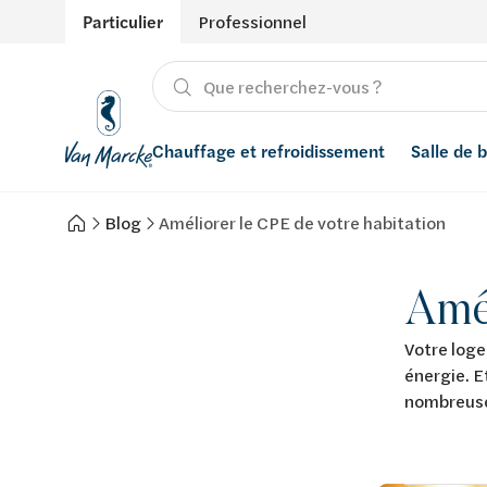
Particulier
Professionnel
Chauffage et refroidissement
Salle de 
Blog
Améliorer le CPE de votre habitation
Chauffage
Produits
Énergies renouvelables
Adoucisseurs d’eau
Refroidissement
Salle de bain avec prix indicatif
Ventilation
Filtres à eau
Amél
Conseils
Récupération de l'eau de pluie
Votre loge
énergie. E
Inspiration
Smart Home
nombreuse
Styles