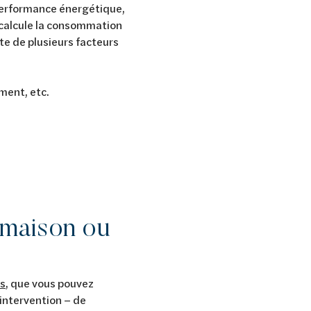
e performance énergétique,
i calcule la consommation
te de plusieurs facteurs
ement, etc.
 maison ou
es
, que vous pouvez
 intervention – de