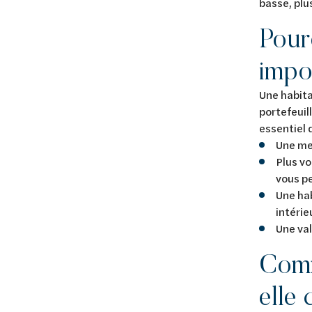
basse, plu
Pour
impo
Une habita
portefeuill
essentiel 
Une me
Plus vo
vous p
Une ha
intérie
Une val
Comm
elle