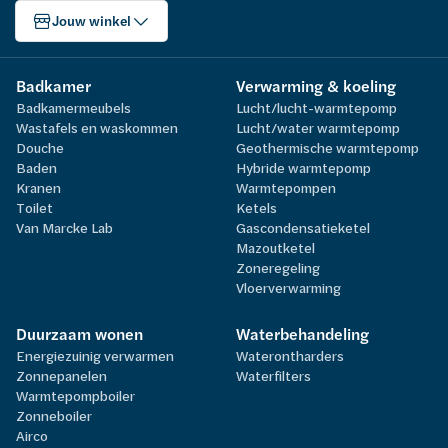
Jouw winkel
Badkamer
Verwarming & koeling
Badkamermeubels
Lucht/lucht-warmtepomp
Wastafels en waskommen
Lucht/water warmtepomp
Douche
Geothermische warmtepomp
Baden
Hybride warmtepomp
Kranen
Warmtepompen
Toilet
Ketels
Van Marcke Lab
Gascondensatieketel
Mazoutketel
Zoneregeling
Vloerverwarming
Duurzaam wonen
Waterbehandeling
Energiezuinig verwarmen
Waterontharders
Zonnepanelen
Waterfilters
Warmtepompboiler
Zonneboiler
Airco