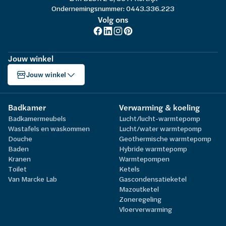
Ondernemingsnummer: 0443.336.223
Volg ons
Jouw winkel
Jouw winkel
Badkamer
Verwarming & koeling
Badkamermeubels
Lucht/lucht-warmtepomp
Wastafels en waskommen
Lucht/water warmtepomp
Douche
Geothermische warmtepomp
Baden
Hybride warmtepomp
Kranen
Warmtepompen
Toilet
Ketels
Van Marcke Lab
Gascondensatieketel
Mazoutketel
Zoneregeling
Vloerverwarming