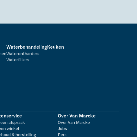
Waterbehandeling
Keuken
rmen
Waterontharders
Waterfilters
tenservice
Over Van Marcke
een afspraak
Over Van Marcke
een winkel
Jobs
houd & herstelling
Pers