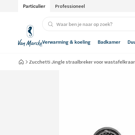
Particulier
Professioneel
Verwarming & koeling
Badkamer
Du
Zucchetti Jingle straalbreker voor wastafelkraa
Verwarming
Producten
Hernieuwbare energie
Waterontharders
Koeling
Badkamers met richtprijs
Ventilatie
Waterfilters
Advies
Regenwaterrecuperatie
Inspiratie
Smart Home
Stijlen