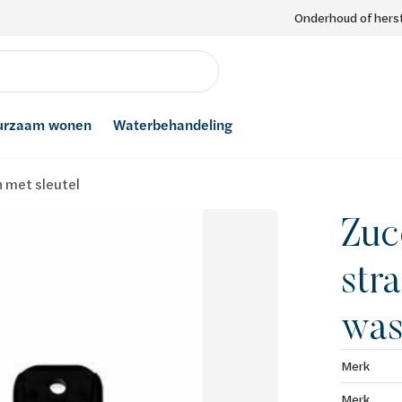
Onderhoud of herst
urzaam wonen
Waterbehandeling
n met sleutel
Zuc
str
was
Merk
Merk