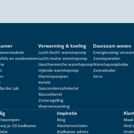
kamer
Verwarming & koeling
Duurzaam wonen
amermeubels
Lucht/lucht-warmtepomp
Energiezuinig verwa
afels en waskommen
Lucht/water warmtepomp
Zonnepanelen
he
Geothermische warmtepomp
Warmtepompboiler
n
Hybride warmtepomp
Zonneboiler
en
Warmtepompen
Airco
t
Ketels
Marcke Lab
Gascondensatieketel
Mazoutketel
Zoneregeling
Vloerverwarming
ig
Inspiratie
Klan
tepompen
Blog
Maak 
erp je 3D badkamer
Klantenverhalen
Vind 
latie
Badkamer advies
Onder