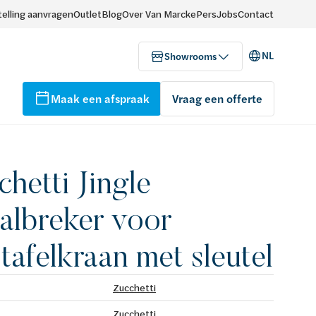
elling aanvragen
Outlet
Blog
Over Van Marcke
Pers
Jobs
Contact
NL
Showrooms
Maak een afspraak
Vraag een offerte
chetti Jingle
aalbreker voor
tafelkraan met sleutel
Zucchetti
Zucchetti