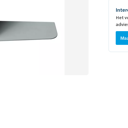
Inter
Het v
advie
Maa