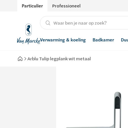
Particulier
Professioneel
Verwarming & koeling
Badkamer
Du
Arblu Tulip legplank wit metaal
Verwarming
Producten
Hernieuwbare energie
Waterontharders
Koeling
Badkamers met richtprijs
Ventilatie
Waterfilters
Advies
Regenwaterrecuperatie
Inspiratie
Smart Home
Stijlen