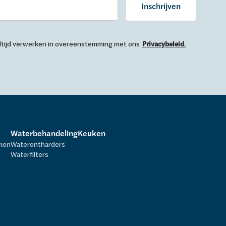
Inschrijven
 altijd verwerken in overeenstemming met ons
Privacybeleid
.
Waterbehandeling
Keuken
rmen
Waterontharders
Waterfilters