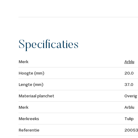
Specificaties
Merk
Arblu
Hoogte (mm)
20.0
Lengte (mm)
37.0
Materiaal planchet
Overig
Merk
Arblu
Merkreeks
Tulip
Referentie
20053