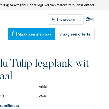
elling aanvragen
Outlet
Blog
Over Van Marcke
Pers
Jobs
Contact
NL
Showrooms
Maak een afspraak
Vraag een offerte
lu Tulip legplank wit
aal
Arblu
mm)
20.0
 specificaties