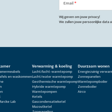
Email
Wij geven om jouw privacy!
We zullen jouw persoonlijke data
kamer
Verwarming & koeling
Duurzaam wonen
amermeubels
Lucht/lucht-warmtepomp
Energiezuinig verwa
afels en waskommen
Lucht/water warmtepomp
Zonnepanelen
he
Geothermische warmtepomp
Warmtepompboiler
n
Hybride warmtepomp
Zonneboiler
en
Warmtepompen
Airco
t
Ketels
Marcke Lab
Gascondensatieketel
Mazoutketel
Zoneregeling