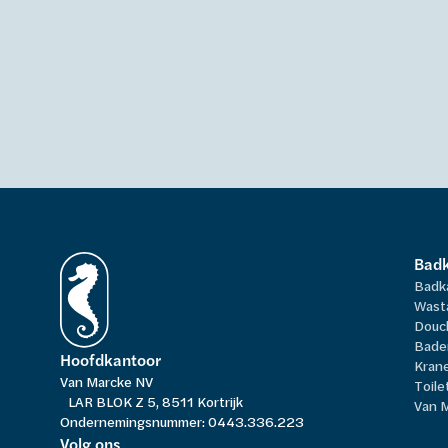
Bad
Badk
Wast
Douc
Bade
Hoofdkantoor
Kran
Van Marcke NV
Toile
LAR BLOK Z 5, 8511 Kortrijk
Van 
Ondernemingsnummer: 0443.336.223
Volg ons