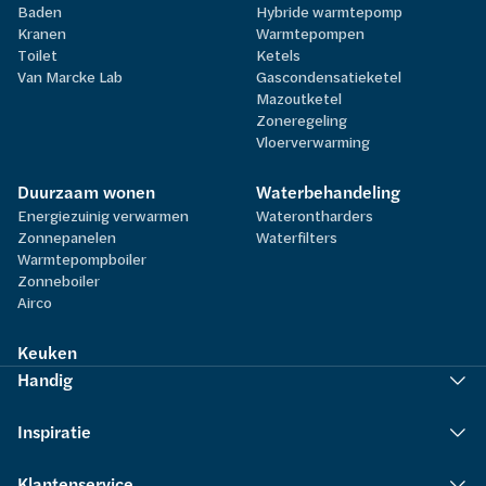
Baden
Hybride warmtepomp
Kranen
Warmtepompen
Toilet
Ketels
Van Marcke Lab
Gascondensatieketel
Mazoutketel
Zoneregeling
Vloerverwarming
Duurzaam wonen
Waterbehandeling
Energiezuinig verwarmen
Waterontharders
Zonnepanelen
Waterfilters
Warmtepompboiler
Zonneboiler
Airco
Keuken
Handig
Inspiratie
Klantenservice