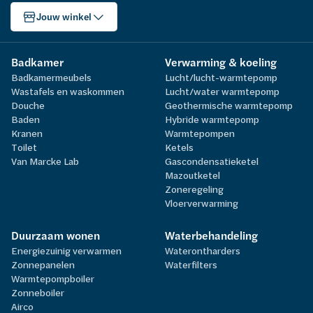
Jouw winkel
Badkamer
Verwarming & koeling
Badkamermeubels
Lucht/lucht-warmtepomp
Wastafels en waskommen
Lucht/water warmtepomp
Douche
Geothermische warmtepomp
Baden
Hybride warmtepomp
Kranen
Warmtepompen
Toilet
Ketels
Van Marcke Lab
Gascondensatieketel
Mazoutketel
Zoneregeling
Vloerverwarming
Duurzaam wonen
Waterbehandeling
Energiezuinig verwarmen
Waterontharders
Zonnepanelen
Waterfilters
Warmtepompboiler
Zonneboiler
Airco